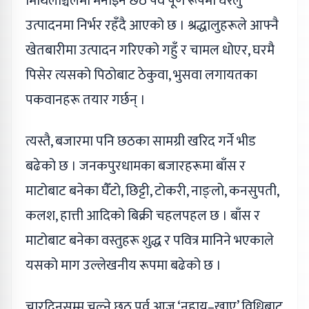
मिथिलाञ्चलमा मनाइने छठ पर्व पूर्ण रूपमा घरेलु
उत्पादनमा निर्भर रहँदै आएको छ । श्रद्धालुहरूले आफ्नै
खेतबारीमा उत्पादन गरिएको गहुँ र चामल धोएर, घरमै
पिसेर त्यसको पिठोबाट ठेकुवा, भुसवा लगायतका
पकवानहरू तयार गर्छन् ।
त्यस्तै, बजारमा पनि छठका सामग्री खरिद गर्ने भीड
बढेको छ । जनकपुरधामका बजारहरूमा बाँस र
माटोबाट बनेका घैँटो, छिट्टी, टोकरी, नाङ्लो, कनसुपती,
कलश, हात्ती आदिको बिक्री चहलपहल छ । बाँस र
माटोबाट बनेका वस्तुहरू शुद्ध र पवित्र मानिने भएकाले
यसको माग उल्लेखनीय रूपमा बढेको छ ।
चारदिनसम्म चल्ने छठ पर्व आज ‘नहाय–खाए’ विधिबाट