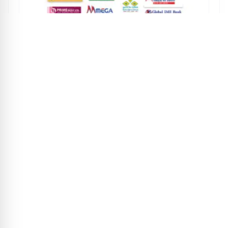
वाणिज्य बैंकहरूको बेस रेट घट्दै, सस्तो ब्याजमा ऋण लिन
सहज