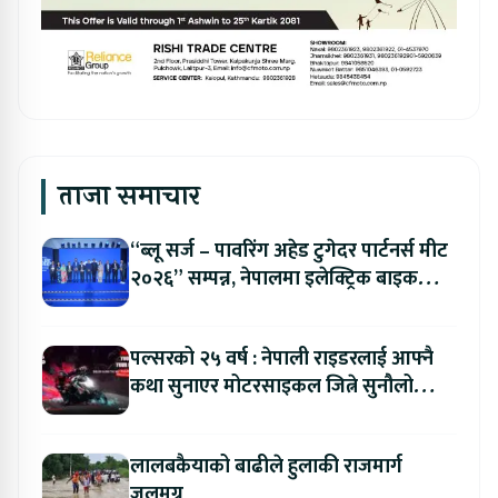
ताजा समाचार
“ब्लू सर्ज – पावरिंग अहेड टुगेदर पार्टनर्स मीट
२०२६” सम्पन्न, नेपालमा इलेक्ट्रिक बाइक
ल्याउने यामाहाको घोषणा
पल्सरको २५ वर्ष : नेपाली राइडरलाई आफ्नै
कथा सुनाएर मोटरसाइकल जित्ने सुनौलो
अवसर
लालबकैयाको बाढीले हुलाकी राजमार्ग
जलमग्न