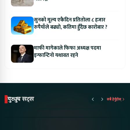
सुनको मूल्य एकैदिन प्रतितोला ८ हजार
रुपैयाँले बढ्यो, कतिमा हुँदैछ कारोबार ?
माफी मागेकाले फिफा अध्यक्ष पदमा
इन्फान्टिनो यथावत रहने
युट्युब सट्स
सबै हेर्नुहोस्
Proton Emas 5 In
Karry Electric Micro
KAMA eV F
Nepal#proton
Van In Nepal II Tapaiko
Up Camp
#protonemas5#protonnepal#evcarnepal
Bazar II Jankari
@ProtonNepal
Kendra