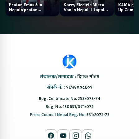
Proton Emas 5 In
Karry Electric Micro
KAMA eV F
Nepal#proton
Van In Nepal II Tapaiko
Up Camp
#protonemas5#protonnepal#evcarnepal
Bazar II Jankari
@ProtonNepal
Kendra
संचालक/सम्पादक :
दिपक गौतम
संपर्क नं. :
९८५१००८६०९
Reg. Certificate No. 258/073-74
Reg. No. 130631/071/072
Press Council Nepal Reg. No:
531/2072-73