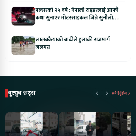
पल्सरको २५ वर्ष : नेपाली राइडरलाई आफ्नै
कथा सुनाएर मोटरसाइकल जित्ने सुनौलो
अवसर
लालबकैयाको बाढीले हुलाकी राजमार्ग
जलमग्न
युट्युब सट्स
सबै हेर्नुहोस्