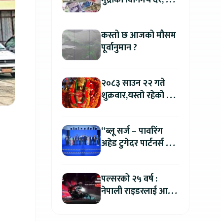
मुद्राको विनिमय दर, कुन
मुद्रा कतिमा हुँदैछ बिक्री
?
कस्तो छ आजको मौसम
पूर्वानुमान ?
२०८३ साउन २२ गते
शुक्रवार,यस्तो रहेको छ
तपाईको आजको
राशिफल
“ब्लू सर्ज – पावरिंग
अहेड टुगेदर पार्टनर्स मीट
२०२६” सम्पन्न, नेपालमा
इलेक्ट्रिक बाइक ल्याउने
पल्सरको २५ वर्ष :
यामाहाको घोषणा
नेपाली राइडरलाई आफ्नै
कथा सुनाएर
मोटरसाइकल जित्ने