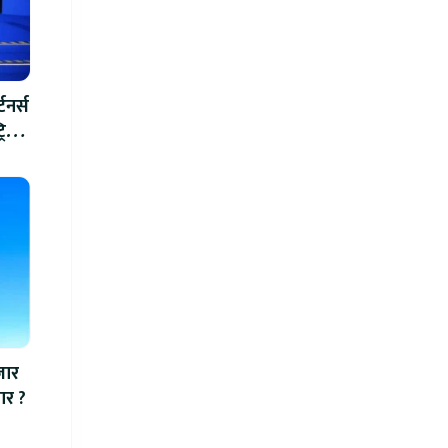
टनर्स
रिक
जार
बार ?