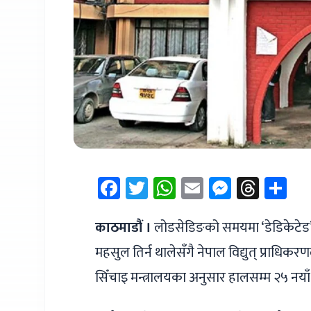
Facebook
Twitter
WhatsApp
Email
Messen
Thre
Sh
काठमाडौं ।
लोडसेडिङको समयमा ‘डेडिकेटेड’ र ‘
महसुल तिर्न थालेसँगै नेपाल विद्युत् प्राधिकर
सिँचाइ मन्त्रालयका अनुसार हालसम्म २५ नया