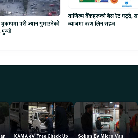
वाणिज्य बैंकहरूको बेस रेट घट्दै, स
ब्याजमा ऋण लिन सहज
भुकम्पमा परी ज्यान गुमाउनेको
 पुग्यो
Van
KAMA eV Free Check Up
Sokon Ev Micro Van