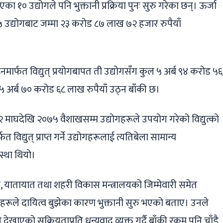
एका १० उद्योगले पनि भुक्तानी प्रक्रिया पुनः सुरु गरेका छन्। ऊर्जा
५ उद्योगबाट जम्मा २३ करोड ८७ लाख ७२ हजार रुपैयाँ
नमार्फत विद्युत् प्रयोगबापत ती उद्योगसँग कुल ५ अर्ब ९४ करोड ५६
५ अर्ब ७० करोड ६८ लाख रुपैयाँ उठ्न बाँकी छ।
माघदेखि २०७५ वैशाखसम्म उद्योगहरूले उपयोग गरेको विद्युत्को
त विद्युत् प्राप्त गर्ने उद्योगहरूलाई त्यतिबेला सामान्य
वस्था थियो।
धार, यातायात तथा शहरी विकास मन्त्रालयको जिम्मेवारी समेत
गीहरूले दायित्व बुझेका कारण भुक्तानी सुरु भएको बताए। उनले
ले देखाएको सक्रियताप्रति धन्यवाद व्यक्त गर्दै बाँकी रकम पनि चाँडै