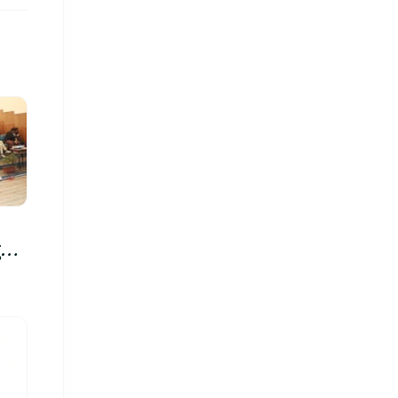
रु,
िमा