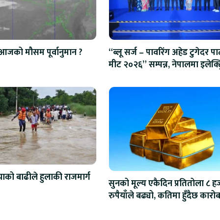
आजको मौसम पूर्वानुमान ?
“ब्लू सर्ज – पावरिंग अहेड टुगेदर पार्
मीट २०२६” सम्पन्न, नेपालमा इलेक्ट्
बाइक ल्याउने यामाहाको घोषणा
को बाढीले हुलाकी राजमार्ग
सुनको मूल्य एकैदिन प्रतितोला ८ ह
रुपैयाँले बढ्यो, कतिमा हुँदैछ कारो