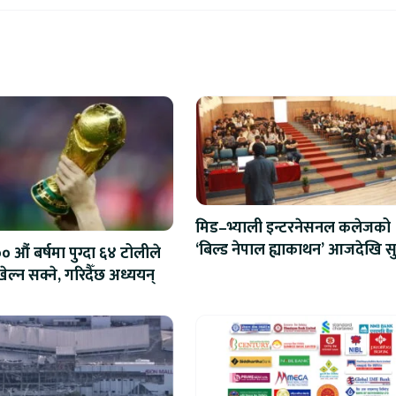
मिड–भ्याली इन्टरनेसनल कलेजको
‘बिल्ड नेपाल ह्याकाथन’ आजदेखि सु
 औं बर्षमा पुग्दा ६४ टोलीले
एआईदेखि रोबोटिक्ससम्मका प्रविध
ेल्न सक्ने, गरिदैँछ अध्ययन्
प्रतिस्पर्धा