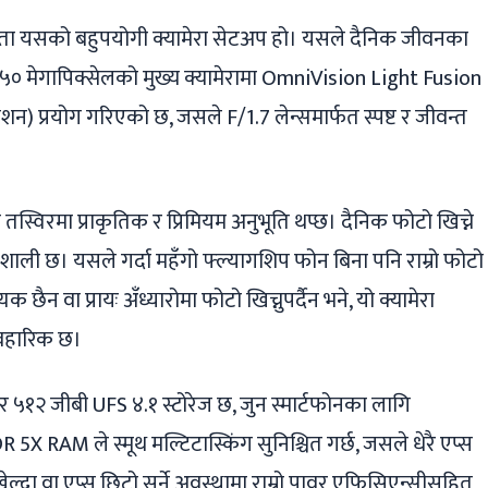
ता यसको बहुपयोगी क्यामेरा सेटअप हो। यसले दैनिक जीवनका
। ५० मेगापिक्सेलको मुख्य क्यामेरामा OmniVision Light Fusion
न) प्रयोग गरिएको छ, जसले F/1.7 लेन्समार्फत स्पष्ट र जीवन्त
स्विरमा प्राकृतिक र प्रिमियम अनुभूति थप्छ। दैनिक फोटो खिच्ने
तिशाली छ। यसले गर्दा महँगो फ्ल्यागशिप फोन बिना पनि राम्रो फोटो
 वा प्रायः अँध्यारोमा फोटो खिच्नुपर्दैन भने, यो क्यामेरा
ावहारिक छ।
१२ जीबी UFS ४.१ स्टोरेज छ, जुन स्मार्टफोनका लागि
 5X RAM ले स्मूथ मल्टिटास्किंग सुनिश्चित गर्छ, जसले धेरै एप्स
ल्दा वा एप्स छिटो सर्ने अवस्थामा राम्रो पावर एफिसिएन्सीसहित