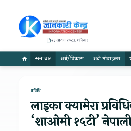
२३ श्रावण २०८३, शनिबार
समाचार
अर्थ/विकास
अटो मोवाइल्स
प्रविधि
लाइका क्यामेरा प्रवि
‘शाओमी १५टी’ नेपाल