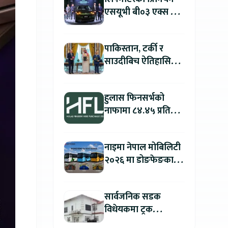
एसयूभी बी०३ एक्स प्रो
म्याक्स नेपालमा
सार्वजनिक : पहिलो १००
पाकिस्तान, टर्की र
ग्राहकलाई रु. ४४.९९
साउदीबिच ऐतिहासिक
लाखको विशेष अफर
रक्षा सम्झौता
हुलास फिनसर्भको
नाफामा ८४.४५ प्रतिशत
वृद्धि
नाइमा नेपाल मोबिलिटी
२०२६ मा डोङफेङका
विद्युतीय बस सार्वजनिक
हुने : अटो एक्स्पोमा
सार्वजनिक सडक
बुकिङ गर्दा विशेष छुट
विधेयकमा ट्रक
व्यवसायी महासंघको