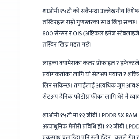
शाओमी १५टी को सबैभन्दा उल्लेखनीय विशेष
तस्विरहरू राम्रो गुणस्तरका साथ खिच्न सक्छ
800 सेन्सर र OIS (अप्टिकल इमेज स्टेबलाइजेश
तस्विर खिच्न मद्दत गर्छ।
लाइका क्यामेराका कलर प्रोफाइल र इफेक्टले त
प्रयोगकर्ताका लागि यो सेटअप पर्याप्त र शक्
लिन सकिन्छ। तपाईंलाई अत्यधिक जुम आवश्यक छैन
सेटअप दैनिक फोटोग्राफीका लागि धेरै नै व्य
शाओमी १५टी मा १२ जीबी LPDDR 5X RAM र ५
अत्याधुनिक मेमोरी प्रविधि हो। १२ जीबी LPDDR
एकसाथ चलाउँदा पनि स्लो हुँदैन। यसले गेम खे