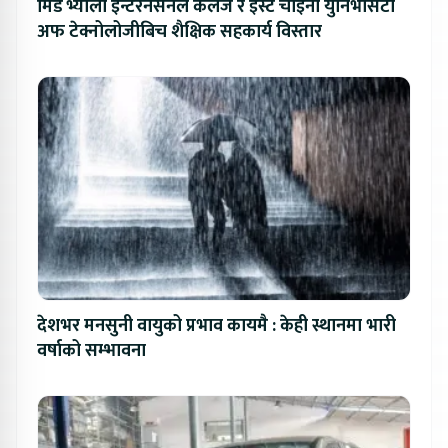
मिड भ्याली इन्टरनेसनल कलेज र इस्ट चाइना युनिभर्सिटी
अफ टेक्नोलोजीबिच शैक्षिक सहकार्य विस्तार
देशभर मनसुनी वायुको प्रभाव कायमै : केही स्थानमा भारी
वर्षाको सम्भावना