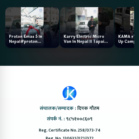
Proton Emas 5 In
Karry Electric Micro
KAMA eV F
Nepal#proton
Van In Nepal II Tapaiko
Up Camp
#protonemas5#protonnepal#evcarnepal
Bazar II Jankari
@ProtonNepal
Kendra
संचालक/सम्पादक :
दिपक गौतम
संपर्क नं. :
९८५१००८६०९
Reg. Certificate No. 258/073-74
Reg. No. 130631/071/072