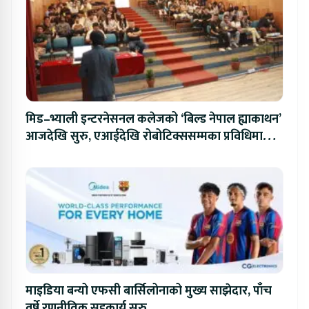
मिड–भ्याली इन्टरनेसनल कलेजको ‘बिल्ड नेपाल ह्याकाथन’
आजदेखि सुरु, एआईदेखि रोबोटिक्ससम्मका प्रविधिमा
प्रतिस्पर्धा
माइडिया बन्यो एफसी बार्सिलोनाको मुख्य साझेदार, पाँच
वर्षे रणनीतिक सहकार्य सुरु