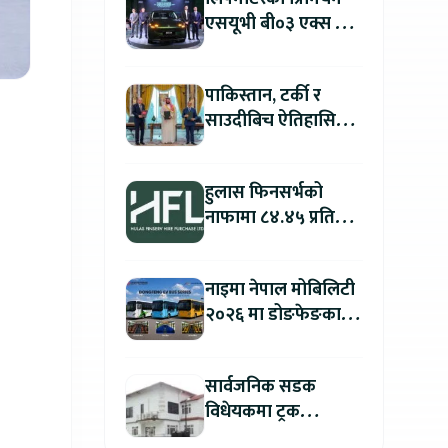
एसयूभी बी०३ एक्स प्रो
म्याक्स नेपालमा
सार्वजनिक : पहिलो १००
पाकिस्तान, टर्की र
ग्राहकलाई रु. ४४.९९
साउदीबिच ऐतिहासिक
लाखको विशेष अफर
रक्षा सम्झौता
हुलास फिनसर्भको
नाफामा ८४.४५ प्रतिशत
वृद्धि
नाइमा नेपाल मोबिलिटी
२०२६ मा डोङफेङका
विद्युतीय बस सार्वजनिक
हुने : अटो एक्स्पोमा
सार्वजनिक सडक
बुकिङ गर्दा विशेष छुट
विधेयकमा ट्रक
व्यवसायी महासंघको