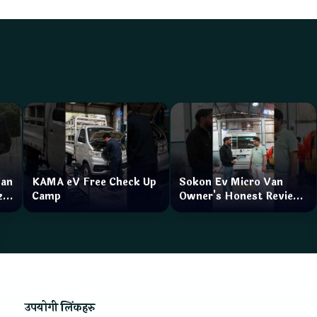
Van
KAMA eV Free Check Up
Sokon Ev Micro Van
zar
Camp
Owner's Honest Review
How is the service?
उपयोगी लिंकहरु