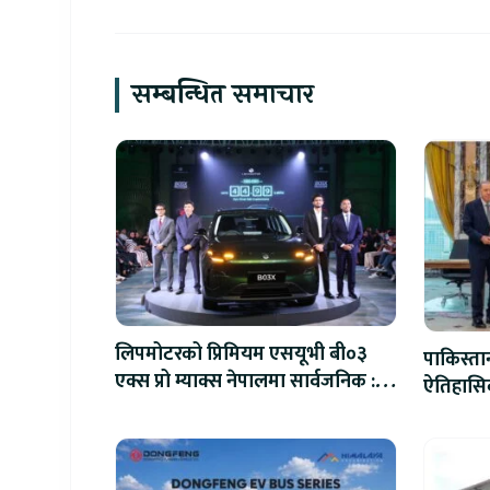
सम्बन्धित समाचार
लिपमोटरको प्रिमियम एसयूभी बी०३
पाकिस्ता
एक्स प्रो म्याक्स नेपालमा सार्वजनिक :
ऐतिहासिक
पहिलो १०० ग्राहकलाई रु. ४४.९९
लाखको विशेष अफर