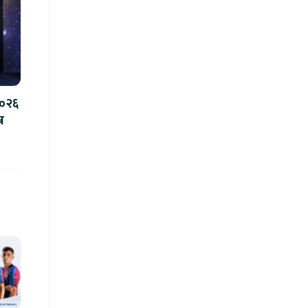
२०२६
न