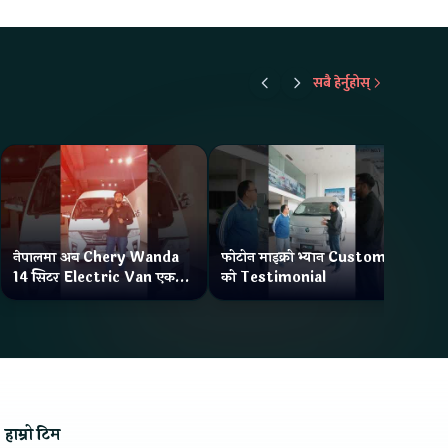
सबै हेर्नुहोस्
नेपालमा अब Chery Wanda
फोटोन माइक्रो भ्यान Customer
ने
14 सिटर Electric Van एक
को Testimonial
Wa
Charge मा दिन्छ 300KM
भ्य
Range
हाम्रो टिम