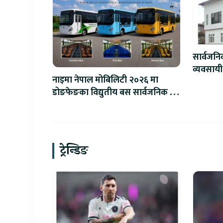
सार्वजन
व्यवसायी
नाइमा नेपाल मोबिलिटी २०२६ मा
लाख जरिव
डोङफेङका विद्युतीय बस सार्वजनिक हुने
: अटो एक्स्पोमा बुकिङ गर्दा विशेष छुट
ट्रेन्डिङ