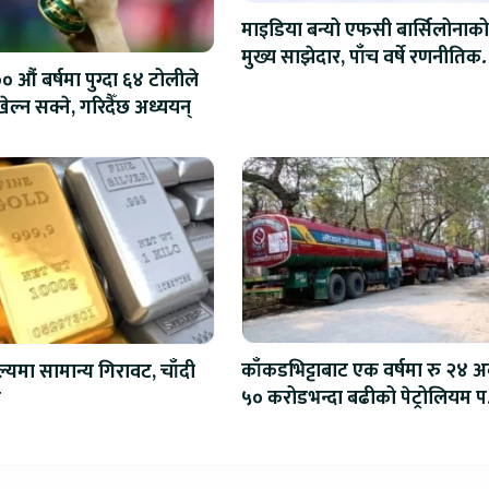
माइडिया बन्यो एफसी बार्सिलोनाको
मुख्य साझेदार, पाँच वर्षे रणनीतिक
 औं बर्षमा पुग्दा ६४ टोलीले
सहकार्य सुरु
ेल्न सक्ने, गरिदैँछ अध्ययन्
काँकडभिट्टाबाट एक वर्षमा रु २४ अर
ल्यमा सामान्य गिरावट, चाँदी
५० करोडभन्दा बढीको पेट्रोलियम पद
ो
आयात