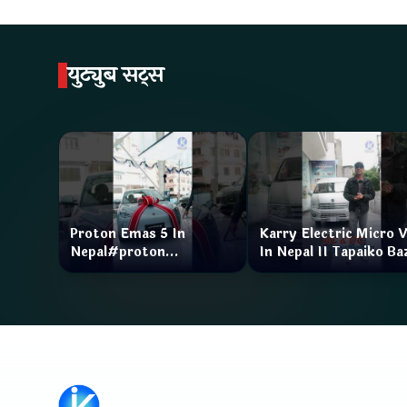
युट्युब सट्स
Proton Emas 5 In
Karry Electric Micro 
Nepal#proton
In Nepal II Tapaiko Ba
#protonemas5#protonnepal#evcarnepal
II Jankari Kendra
@ProtonNepal