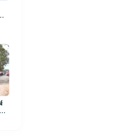
्ब
ार्थ