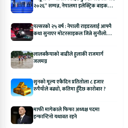
२०२६” सम्पन्न, नेपालमा इलेक्ट्रिक बाइक
ल्याउने यामाहाको घोषणा
पल्सरको २५ वर्ष : नेपाली राइडरलाई आफ्नै
कथा सुनाएर मोटरसाइकल जित्ने सुनौलो
अवसर
लालबकैयाको बाढीले हुलाकी राजमार्ग
जलमग्न
सुनको मूल्य एकैदिन प्रतितोला ८ हजार
रुपैयाँले बढ्यो, कतिमा हुँदैछ कारोबार ?
माफी मागेकाले फिफा अध्यक्ष पदमा
इन्फान्टिनो यथावत रहने