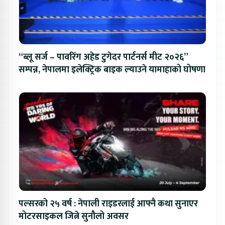
“ब्लू सर्ज – पावरिंग अहेड टुगेदर पार्टनर्स मीट २०२६”
सम्पन्न, नेपालमा इलेक्ट्रिक बाइक ल्याउने यामाहाको घोषणा
पल्सरको २५ वर्ष : नेपाली राइडरलाई आफ्नै कथा सुनाएर
मोटरसाइकल जित्ने सुनौलो अवसर