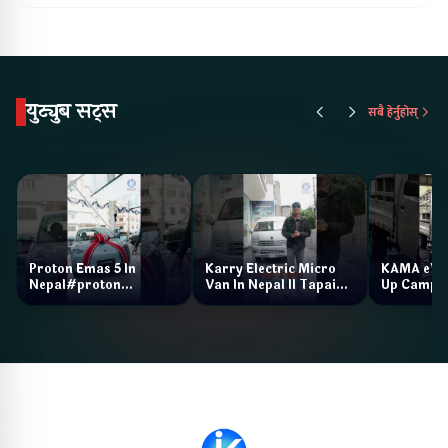
युट्युब सट्स
सबै हेर्नुहोस्
Proton Emas 5 In
Karry Electric Micro
KAMA eV F
Nepal#proton
Van In Nepal II Tapaiko
Up Camp
#protonemas5#protonnepal#evcarnepal
Bazar II Jankari
@ProtonNepal
Kendra