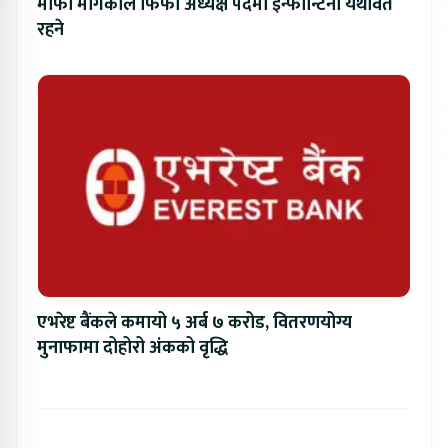
माफी मागेकाले फिफा अध्यक्ष पदमा इन्फान्टिनो यथावत
रहने
एभरेष्ट बैंकले कमायो ५ अर्ब ७ करोड, वितरणयोग्य
मुनाफामा दोहोरो अंकको वृद्धि