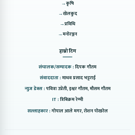
→
कृषि
→
खेलकुद
→
प्रविधि
→
मनोरञ्जन
हाम्रो टिम
संचालक/सम्पादक :
दिपक गौतम
संवाददाता :
माधव प्रसाद भट्टराई
न्युज डेक्स :
पवित्रा उप्रेती, इश्वर गौतम, मौसम गौतम
IT :
त्रिबिक्रम रेग्मी
सल्लाहकार :
गोपाल आले मगर, रोशन पोखरेल