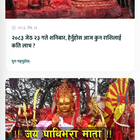
२०८३, जेष्ठ, २३
२०८३ जेठ २३ गते शनिबार, हेर्नुहोस आज कुन राशिलाई
कति लाभ ?
पूरा पढ्नुहोस्
›