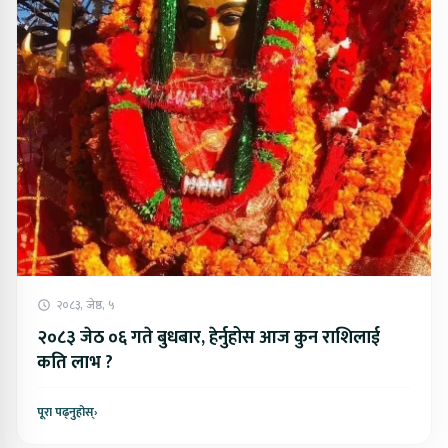
२०८३, जेष्ठ, ५
२०८३ जेठ ०६ गते बुधबार, हेर्नुहोस आज कुन राशिलाई
कति लाभ ?
पूरा पढ्नुहोस्
›