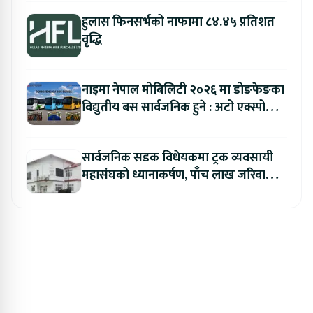
हुलास फिनसर्भको नाफामा ८४.४५ प्रतिशत
वृद्धि
नाइमा नेपाल मोबिलिटी २०२६ मा डोङफेङका
विद्युतीय बस सार्वजनिक हुने : अटो एक्स्पोमा
बुकिङ गर्दा विशेष छुट
सार्वजनिक सडक विधेयकमा ट्रक व्यवसायी
महासंघको ध्यानाकर्षण, पाँच लाख जरिवाना
संशोधन गर्न माग