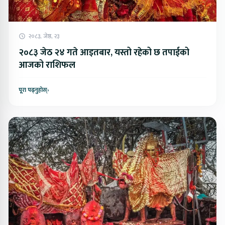
२०८३, जेष्ठ, २३
२०८३ जेठ २४ गते आइतबार, यस्तो रहेको छ तपाईको
आजको राशिफल
पूरा पढ्नुहोस्
›