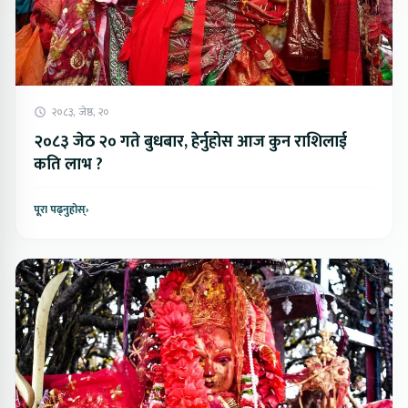
२०८३, जेष्ठ, २०
२०८३ जेठ २० गते बुधबार, हेर्नुहोस आज कुन राशिलाई
कति लाभ ?
पूरा पढ्नुहोस्
›