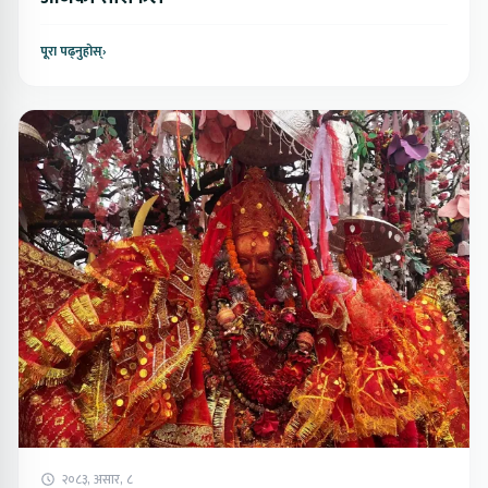
पूरा पढ्नुहोस्
›
२०८३, असार, ८