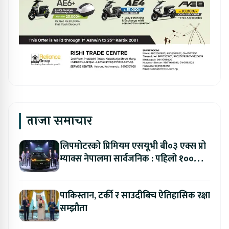
ताजा समाचार
लिपमोटरको प्रिमियम एसयूभी बी०३ एक्स प्रो
म्याक्स नेपालमा सार्वजनिक : पहिलो १००
ग्राहकलाई रु. ४४.९९ लाखको विशेष अफर
पाकिस्तान, टर्की र साउदीबिच ऐतिहासिक रक्षा
सम्झौता