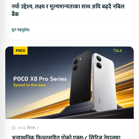
नयाँ उद्देश्य, लक्ष्य र मूल्यमान्यताका साथ अघि बढ्दै नबिल
बैंक
पूरा पढ्नुहोस्
›
२०८३, बैशाख, २
अत्याधुनिक फिचरसहित पोको एक्स-८ सिरिज नेपालमा