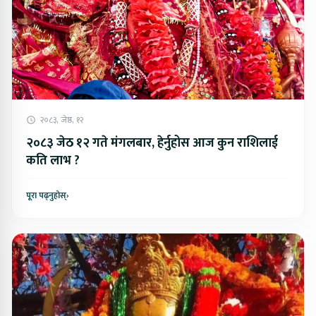
२०८३, जेष्ठ, १२
२०८३ जेठ १२ गते मंगलबार, हेर्नुहोस आज कुन राशिलाई
कति लाभ ?
पूरा पढ्नुहोस्
›