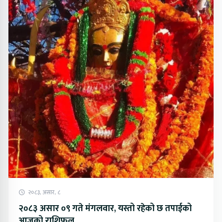
२०८३, असार, ८
२०८३ असार ०९ गते मंगलवार, यस्तो रहेको छ तपाईको
आजको राशिफल