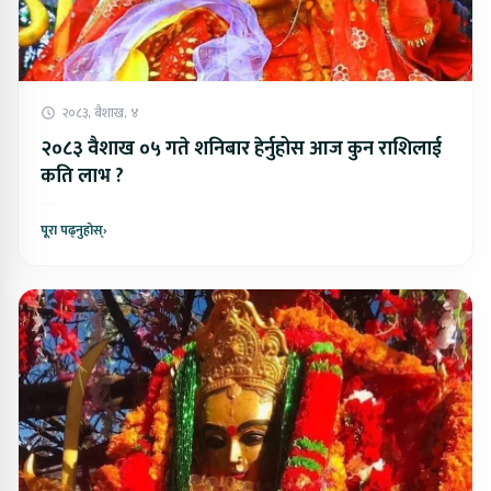
२०८३, बैशाख, ४
२०८३ वैशाख ०५ गते शनिबार हेर्नुहोस आज कुन राशिलाई
कति लाभ ?
पूरा पढ्नुहोस्
›