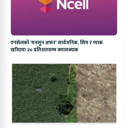
एनसेलको ‘मनसुन अफर’ सार्वजनिक, सिम र प्याक
खरिदमा २० प्रतिशतसम्म क्यासब्याक