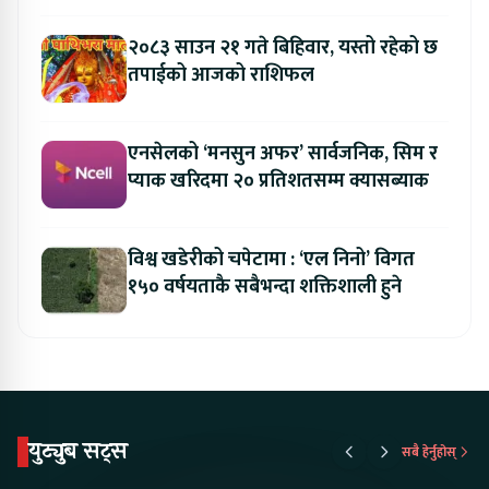
२०८३ साउन २१ गते बिहिवार, यस्तो रहेको छ
तपाईको आजको राशिफल
एनसेलको ‘मनसुन अफर’ सार्वजनिक, सिम र
प्याक खरिदमा २० प्रतिशतसम्म क्यासब्याक
विश्व खडेरीको चपेटामा : ‘एल निनो’ विगत
१५० वर्षयताकै सबैभन्दा शक्तिशाली हुने
युट्युब सट्स
सबै हेर्नुहोस्