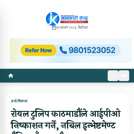
२१ श्रावण २०८३, बिहीबार
अर्थ/विकास
रोयल टुलिप काठमाडौंले आईपीओ
निष्काशन गर्ने, नबिल इन्भेष्टमेण्ट