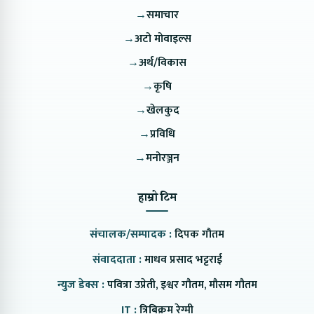
→
समाचार
→
अटो मोवाइल्स
→
अर्थ/विकास
→
कृषि
→
खेलकुद
→
प्रविधि
→
मनोरञ्जन
हाम्रो टिम
संचालक/सम्पादक :
दिपक गौतम
संवाददाता :
माधव प्रसाद भट्टराई
न्युज डेक्स :
पवित्रा उप्रेती, इश्वर गौतम, मौसम गौतम
IT :
त्रिबिक्रम रेग्मी