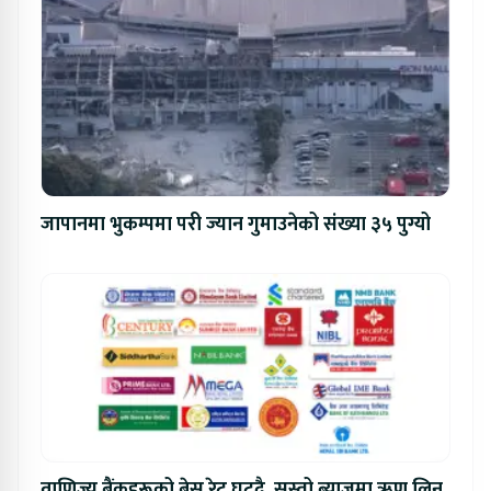
जापानमा भुकम्पमा परी ज्यान गुमाउनेको संख्या ३५ पुग्यो
वाणिज्य बैंकहरूको बेस रेट घट्दै, सस्तो ब्याजमा ऋण लिन