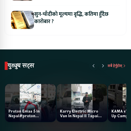
सुन-चाँदीको मूल्यमा वृद्धि, कतिमा हुँदैछ
कारोबार ?
युट्युब सट्स
सबै हेर्नुहोस्
Proton Emas 5 In
Karry Electric Micro
KAMA eV F
Nepal#proton
Van In Nepal II Tapaiko
Up Camp
#protonemas5#protonnepal#evcarnepal
Bazar II Jankari
@ProtonNepal
Kendra