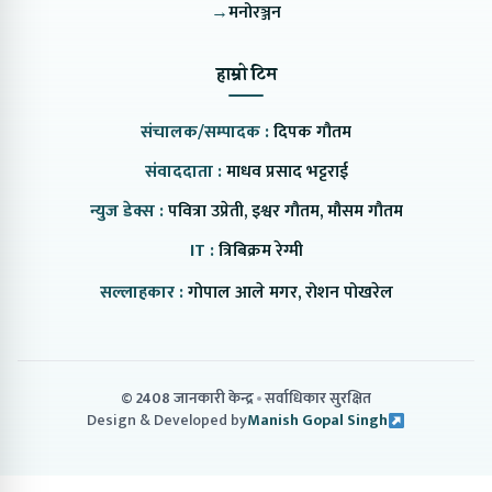
→
मनोरञ्जन
हाम्रो टिम
संचालक/सम्पादक :
दिपक गौतम
संवाददाता :
माधव प्रसाद भट्टराई
न्युज डेक्स :
पवित्रा उप्रेती, इश्वर गौतम, मौसम गौतम
IT :
त्रिबिक्रम रेग्मी
सल्लाहकार :
गोपाल आले मगर, रोशन पोखरेल
© 2408 जानकारी केन्द्र
सर्वाधिकार सुरक्षित
Design & Developed by
Manish Gopal Singh