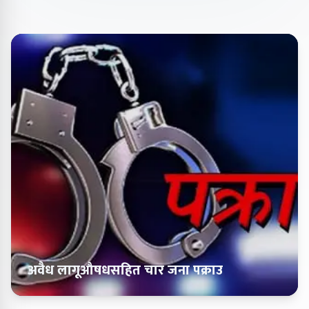
अवैध लागूऔषधसहित चार जना पक्राउ