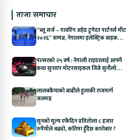
ताजा समाचार
“ब्लू सर्ज – पावरिंग अहेड टुगेदर पार्टनर्स मीट
२०२६” सम्पन्न, नेपालमा इलेक्ट्रिक बाइक
ल्याउने यामाहाको घोषणा
पल्सरको २५ वर्ष : नेपाली राइडरलाई आफ्नै
कथा सुनाएर मोटरसाइकल जित्ने सुनौलो
अवसर
लालबकैयाको बाढीले हुलाकी राजमार्ग
जलमग्न
सुनको मूल्य एकैदिन प्रतितोला ८ हजार
रुपैयाँले बढ्यो, कतिमा हुँदैछ कारोबार ?