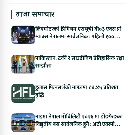
ताजा समाचार
लिपमोटरको प्रिमियम एसयूभी बी०३ एक्स प्रो
म्याक्स नेपालमा सार्वजनिक : पहिलो १००
ग्राहकलाई रु. ४४.९९ लाखको विशेष अफर
पाकिस्तान, टर्की र साउदीबिच ऐतिहासिक रक्षा
सम्झौता
हुलास फिनसर्भको नाफामा ८४.४५ प्रतिशत
वृद्धि
नाइमा नेपाल मोबिलिटी २०२६ मा डोङफेङका
विद्युतीय बस सार्वजनिक हुने : अटो एक्स्पोमा
बुकिङ गर्दा विशेष छुट