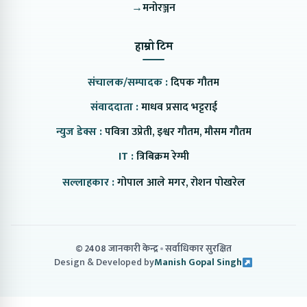
→
मनोरञ्जन
हाम्रो टिम
संचालक/सम्पादक :
दिपक गौतम
संवाददाता :
माधव प्रसाद भट्टराई
न्युज डेक्स :
पवित्रा उप्रेती, इश्वर गौतम, मौसम गौतम
IT :
त्रिबिक्रम रेग्मी
सल्लाहकार :
गोपाल आले मगर, रोशन पोखरेल
© 2408 जानकारी केन्द्र
सर्वाधिकार सुरक्षित
Design & Developed by
Manish Gopal Singh