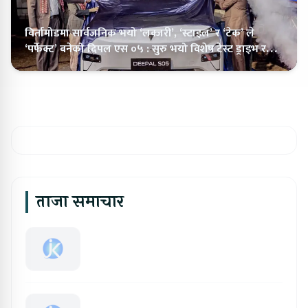
विर्तामोडमा सार्वजनिक भयो ‘लक्जरी’, ‘स्टाइल’ र ‘टेक’ ले
‘पर्फेक्ट’ बनेको दिपल एस ०५ : सुरु भयो विशेष टेस्ट ड्राइभ र
एक्सचेन्ज
ताजा समाचार