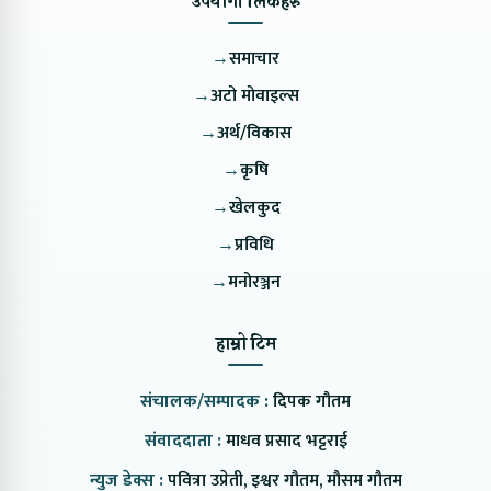
उपयोगी लिंकहरु
→
समाचार
→
अटो मोवाइल्स
→
अर्थ/विकास
→
कृषि
→
खेलकुद
→
प्रविधि
→
मनोरञ्जन
हाम्रो टिम
संचालक/सम्पादक :
दिपक गौतम
संवाददाता :
माधव प्रसाद भट्टराई
न्युज डेक्स :
पवित्रा उप्रेती, इश्वर गौतम, मौसम गौतम