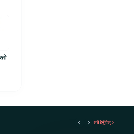
िमा
स्तो
सबै हेर्नुहोस्