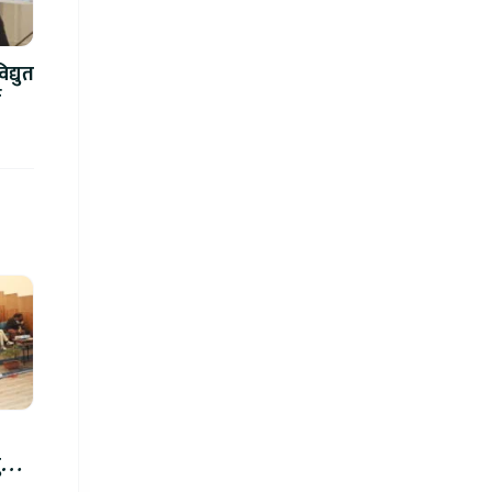
द्युत
े
रु,