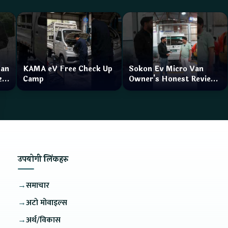
Van
KAMA eV Free Check Up
Sokon Ev Micro Van
zar
Camp
Owner's Honest Review
How is the service?
उपयोगी लिंकहरु
→
समाचार
→
अटो मोवाइल्स
→
अर्थ/विकास