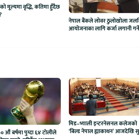
को मूल्यमा वृद्धि, कतिमा हुँदैछ
?
नेपाल बैंकले लोवर ठुलोखोला जलवि
आयोजनाका लागि कर्जा लगानी गर्न
मिड–भ्याली इन्टरनेसनल कलेजको
‘बिल्ड नेपाल ह्याकाथन’ आजदेखि सु
 औं बर्षमा पुग्दा ६४ टोलीले