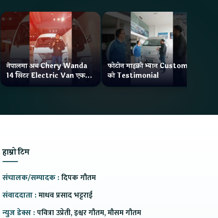
नेपालमा अब Chery Wanda
फोटोन माइक्रो भ्यान Customer
ने
14 सिटर Electric Van एक
को Testimonial
Wa
Charge मा दिन्छ 300KM
भ्य
Range
हाम्रो टिम
संचालक/सम्पादक :
दिपक गौतम
संवाददाता :
माधव प्रसाद भट्टराई
न्युज डेक्स :
पवित्रा उप्रेती, इश्वर गौतम, मौसम गौतम