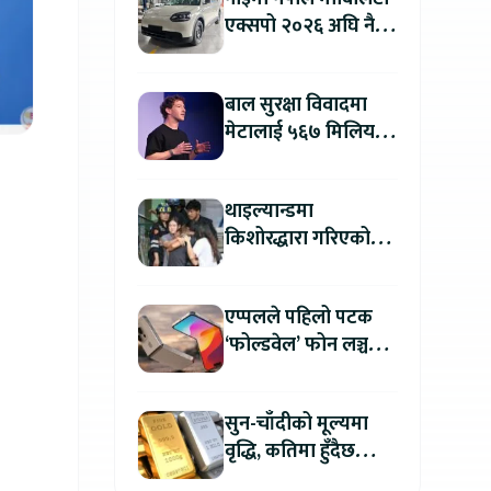
एक्सपो २०२६ अघि नै
काठमाडौंमा देखियो चेरी
क्यु
बाल सुरक्षा विवादमा
मेटालाई ५६७ मिलियन
डलरको जरिवाना
थाइल्यान्डमा
किशोरद्धारा गरिएको
अन्धाधुन्ध गोली प्रहारमा
७ जनाको मृत्यु
एप्पलले पहिलो पटक
‘फोल्डवेल’ फोन लञ्च
गर्दै, हुनेछ अहिलेसम्मकै
महंगो आइफोन
सुन-चाँदीको मूल्यमा
वृद्धि, कतिमा हुँदैछ
कारोबार ?