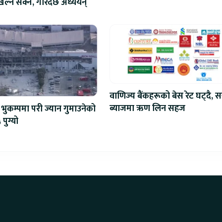
एआईदेखि रोबोटिक्ससम्मका प्रविध
ेल्न सक्ने, गरिदैँछ अध्ययन्
प्रतिस्पर्धा
वाणिज्य बैंकहरूको बेस रेट घट्दै, स
ब्याजमा ऋण लिन सहज
भुकम्पमा परी ज्यान गुमाउनेको
 पुग्यो