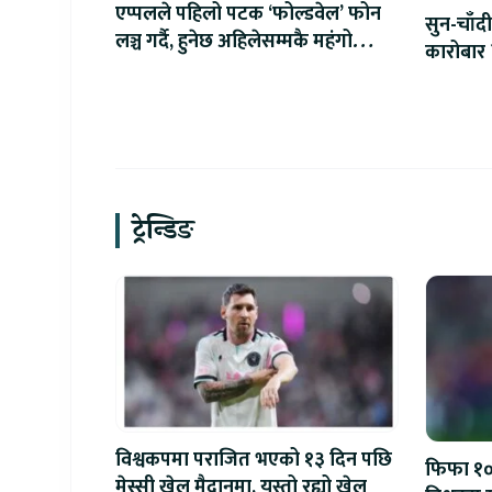
एप्पलले पहिलो पटक ‘फोल्डवेल’ फोन
सुन-चाँदी
लञ्च गर्दै, हुनेछ अहिलेसम्मकै महंगो
कारोबार 
आइफोन
ट्रेन्डिङ
विश्वकपमा पराजित भएको १३ दिन पछि
फिफा १००
मेस्सी खेल मैदानमा, यस्तो रह्यो खेल