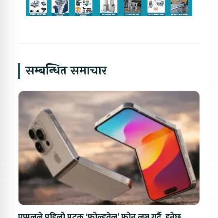
सम्बन्धित समाचार
एप्पलले पहिलो पटक ‘फोल्डवेल’ फोन लञ्च गर्दै, हुनेछ