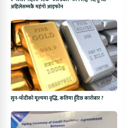
अहिलेसम्मकै महंगो आइफोन
सुन-चाँदीको मूल्यमा वृद्धि, कतिमा हुँदैछ कारोबार ?