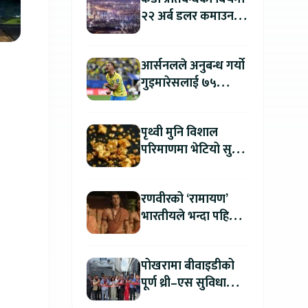
२२ अर्ब डलर कमाउन
उत्तर कोरिया सफल
आर्सनलले अनुबन्ध गर्यो
गुइमारेसलाई ७५
मिलियन डलरमा
पृथ्वी मुनि विशाल
परिमाणमा भेटियो सुन,
सतहमा फैलाए ५० सेमी
बाक्लो तह
रणवीरको ‘रामायण’
भारतीयले भन्दा पहिला
अन्तर्राष्ट्रिय दर्शकले हेर्न
पाउने
पोखरामा बीवाइडीको
पूर्ण थ्री–एस सुविधा
सञ्चालनमा, आधिकारिक