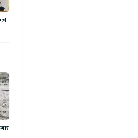
ित्व
 हजार