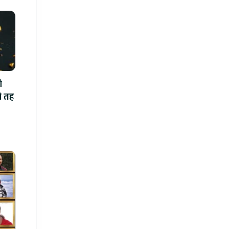
ो
ो तह