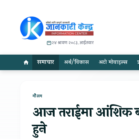
२४ श्रावण २०८३, आईतवार
समाचार
अर्थ/विकास
अटो मोवाइल्स
मोेैसम
आज तराईमा आंशिक बा
हुने