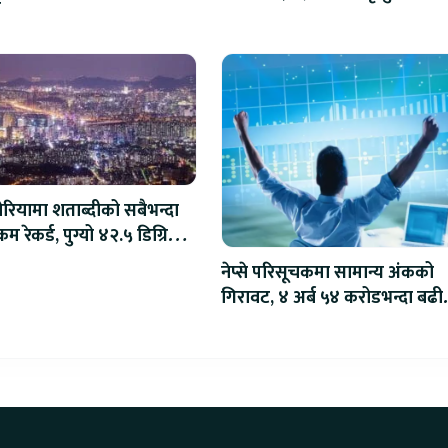
ो
ोरियामा शताब्दीको सबैभन्दा
म रेकर्ड, पुग्यो ४२.५ डिग्रि
स
नेप्से परिसूचकमा सामान्य अंकको
गिरावट, ४ अर्ब ५४ करोडभन्दा बढी
कारोबार