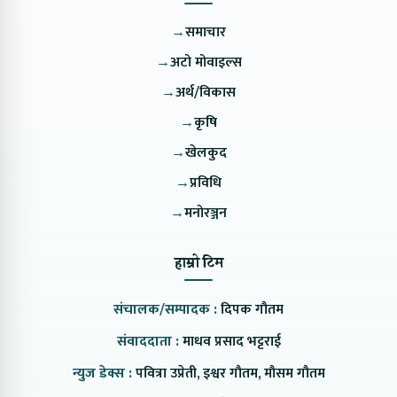
→
समाचार
→
अटो मोवाइल्स
→
अर्थ/विकास
→
कृषि
→
खेलकुद
→
प्रविधि
→
मनोरञ्जन
हाम्रो टिम
संचालक/सम्पादक :
दिपक गौतम
संवाददाता :
माधव प्रसाद भट्टराई
न्युज डेक्स :
पवित्रा उप्रेती, इश्वर गौतम, मौसम गौतम