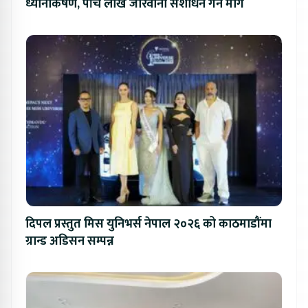
ध्यानाकर्षण, पाँच लाख जरिवाना संशोधन गर्न माग
दिपल प्रस्तुत मिस युनिभर्स नेपाल २०२६ को काठमाडौंमा
ग्रान्ड अडिसन सम्पन्न