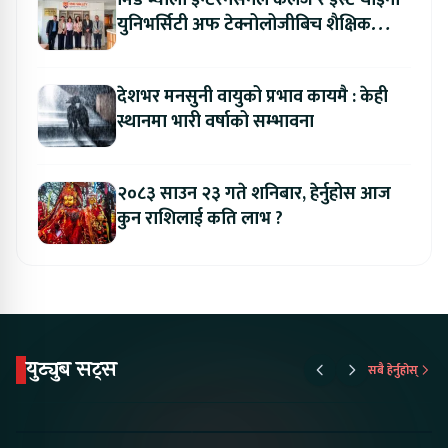
मिड भ्याली इन्टरनेसनल कलेज र इस्ट चाइना
युनिभर्सिटी अफ टेक्नोलोजीबिच शैक्षिक
सहकार्य विस्तार
देशभर मनसुनी वायुको प्रभाव कायमै : केही
स्थानमा भारी वर्षाको सम्भावना
२०८३ साउन २३ गते शनिबार, हेर्नुहोस आज
कुन राशिलाई कति लाभ ?
युट्युब सट्स
सबै हेर्नुहोस्
Proton Emas 5 In
Karry Electric Micro
KAMA eV F
Nepal#proton
Van In Nepal II Tapaiko
Up Camp
#protonemas5#protonnepal#evcarnepal
Bazar II Jankari
@ProtonNepal
Kendra