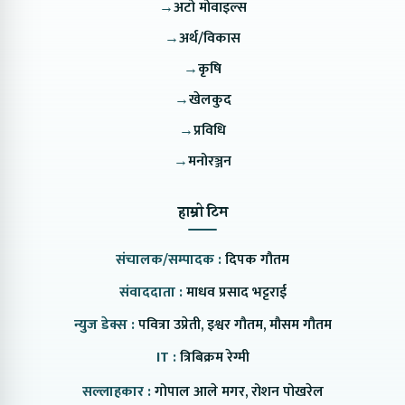
→
अटो मोवाइल्स
→
अर्थ/विकास
→
कृषि
→
खेलकुद
→
प्रविधि
→
मनोरञ्जन
हाम्रो टिम
संचालक/सम्पादक :
दिपक गौतम
संवाददाता :
माधव प्रसाद भट्टराई
न्युज डेक्स :
पवित्रा उप्रेती, इश्वर गौतम, मौसम गौतम
IT :
त्रिबिक्रम रेग्मी
सल्लाहकार :
गोपाल आले मगर, रोशन पोखरेल