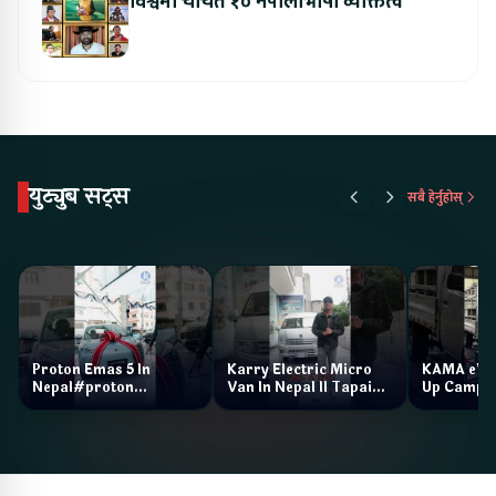
विश्वमा चर्चित १० नेपालीभाषी व्यक्तित्व
युट्युब सट्स
सबै हेर्नुहोस्
Proton Emas 5 In
Karry Electric Micro
KAMA eV F
Nepal#proton
Van In Nepal II Tapaiko
Up Camp
#protonemas5#protonnepal#evcarnepal
Bazar II Jankari
@ProtonNepal
Kendra