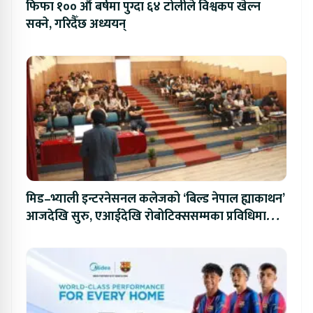
फिफा १०० औं बर्षमा पुग्दा ६४ टोलीले विश्वकप खेल्न
सक्ने, गरिदैँछ अध्ययन्
मिड–भ्याली इन्टरनेसनल कलेजको ‘बिल्ड नेपाल ह्याकाथन’
आजदेखि सुरु, एआईदेखि रोबोटिक्ससम्मका प्रविधिमा
प्रतिस्पर्धा