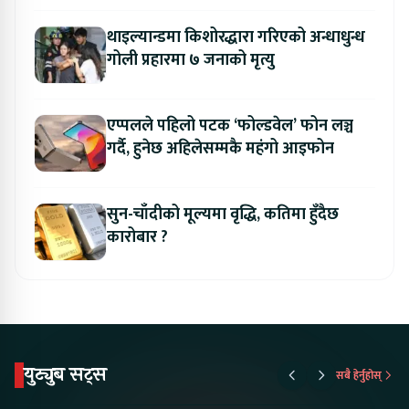
थाइल्यान्डमा किशोरद्धारा गरिएको अन्धाधुन्ध
गोली प्रहारमा ७ जनाको मृत्यु
एप्पलले पहिलो पटक ‘फोल्डवेल’ फोन लञ्च
गर्दै, हुनेछ अहिलेसम्मकै महंगो आइफोन
सुन-चाँदीको मूल्यमा वृद्धि, कतिमा हुँदैछ
कारोबार ?
युट्युब सट्स
सबै हेर्नुहोस्
Proton Emas 5 In
Karry Electric Micro
KAMA eV F