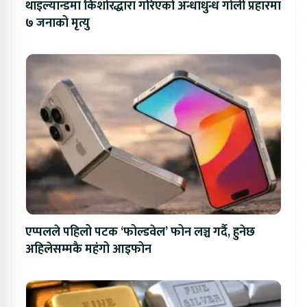
थाइल्यान्डमा किशोरद्धारा गरिएको अन्धाधुन्ध गोली प्रहारमा
७ जनाको मृत्यु
एप्पलले पहिलो पटक ‘फोल्डवेल’ फोन लञ्च गर्दै, हुनेछ
अहिलेसम्मकै महंगो आइफोन