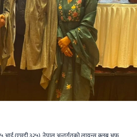
ger
ads
are
 ३२५ आई (एमडी ३२५), नेपाल अन्तर्गतको लायन्स क्लब अफ