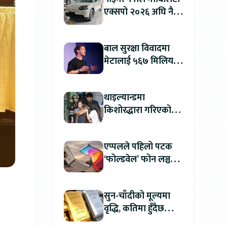
एक्सपो २०२६ अघि नै
काठमाडौंमा देखियो चेरी
क्यु
बाल सुरक्षा विवादमा
मेटालाई ५६७ मिलियन
डलरको जरिवाना
थाइल्यान्डमा
किशोरद्धारा गरिएको
अन्धाधुन्ध गोली प्रहारमा
७ जनाको मृत्यु
एप्पलले पहिलो पटक
‘फोल्डवेल’ फोन लञ्च
गर्दै, हुनेछ अहिलेसम्मकै
महंगो आइफोन
सुन-चाँदीको मूल्यमा
वृद्धि, कतिमा हुँदैछ
कारोबार ?