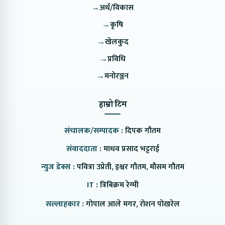
→
अर्थ/विकास
→
कृषि
→
खेलकुद
→
प्रविधि
→
मनोरञ्जन
हाम्रो टिम
संचालक/सम्पादक :
दिपक गौतम
संवाददाता :
माधव प्रसाद भट्टराई
न्युज डेक्स :
पवित्रा उप्रेती, इश्वर गौतम, मौसम गौतम
IT :
त्रिबिक्रम रेग्मी
सल्लाहकार :
गोपाल आले मगर, रोशन पोखरेल