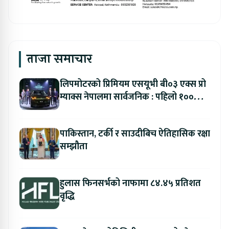
ताजा समाचार
लिपमोटरको प्रिमियम एसयूभी बी०३ एक्स प्रो
म्याक्स नेपालमा सार्वजनिक : पहिलो १००
ग्राहकलाई रु. ४४.९९ लाखको विशेष अफर
पाकिस्तान, टर्की र साउदीबिच ऐतिहासिक रक्षा
सम्झौता
हुलास फिनसर्भको नाफामा ८४.४५ प्रतिशत
वृद्धि