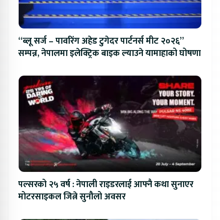
“ब्लू सर्ज – पावरिंग अहेड टुगेदर पार्टनर्स मीट २०२६”
सम्पन्न, नेपालमा इलेक्ट्रिक बाइक ल्याउने यामाहाको घोषणा
पल्सरको २५ वर्ष : नेपाली राइडरलाई आफ्नै कथा सुनाएर
मोटरसाइकल जित्ने सुनौलो अवसर