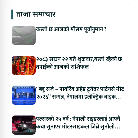
ताजा समाचार
कस्तो छ आजको मौसम पूर्वानुमान ?
२०८३ साउन २२ गते शुक्रवार,यस्तो रहेको छ
तपाईको आजको राशिफल
“ब्लू सर्ज – पावरिंग अहेड टुगेदर पार्टनर्स मीट
२०२६” सम्पन्न, नेपालमा इलेक्ट्रिक बाइक
ल्याउने यामाहाको घोषणा
पल्सरको २५ वर्ष : नेपाली राइडरलाई आफ्नै
कथा सुनाएर मोटरसाइकल जित्ने सुनौलो
अवसर