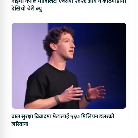
नाइमा नेपाल मोबिलिटी एक्सपो २०२६ अघि नै काठमाडौंमा
देखियो चेरी क्यु
बाल सुरक्षा विवादमा मेटालाई ५६७ मिलियन डलरको
जरिवाना