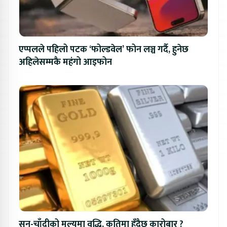
एप्पलले पहिलो पटक ‘फोल्डवेल’ फोन लञ्च गर्दै, हुनेछ
अहिलेसम्मकै महंगो आइफोन
सुन-चाँदीको मूल्यमा वृद्धि, कतिमा हुँदैछ कारोबार ?