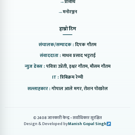
→
प्रविधि
→
मनोरञ्जन
हाम्रो टिम
संचालक/सम्पादक :
दिपक गौतम
संवाददाता :
माधव प्रसाद भट्टराई
न्युज डेक्स :
पवित्रा उप्रेती, इश्वर गौतम, मौसम गौतम
IT :
त्रिबिक्रम रेग्मी
सल्लाहकार :
गोपाल आले मगर, रोशन पोखरेल
© 2408 जानकारी केन्द्र
सर्वाधिकार सुरक्षित
Design & Developed by
Manish Gopal Singh