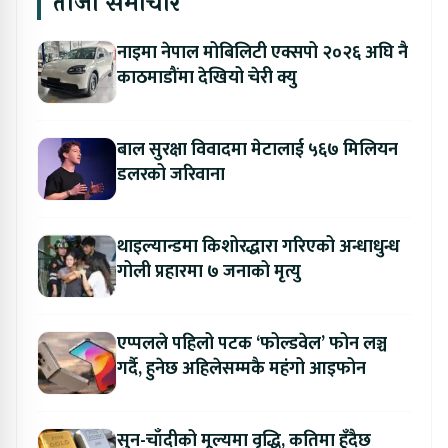
ताजा समाचार
नाइमा नेपाल मोबिलिटी एक्सपो २०२६ अघि नै
काठमाडौंमा देखियो चेरी क्यु
बाल सुरक्षा विवादमा मेटालाई ५६७ मिलियन
डलरको जरिवाना
थाइल्यान्डमा किशोरद्धारा गरिएको अन्धाधुन्ध
गोली प्रहारमा ७ जनाको मृत्यु
एप्पलले पहिलो पटक ‘फोल्डवेल’ फोन लञ्च
गर्दै, हुनेछ अहिलेसम्मकै महंगो आइफोन
सुन-चाँदीको मूल्यमा वृद्धि, कतिमा हुँदैछ