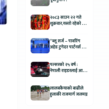
पूर्वानुमान ?
२०८३ साउन २२ गते
शुक्रवार,यस्तो रहेको छ
तपाईको आजको
राशिफल
“ब्लू सर्ज – पावरिंग
अहेड टुगेदर पार्टनर्स मीट
२०२६” सम्पन्न, नेपालमा
इलेक्ट्रिक बाइक ल्याउने
पल्सरको २५ वर्ष :
यामाहाको घोषणा
नेपाली राइडरलाई आफ्नै
कथा सुनाएर
मोटरसाइकल जित्ने
लालबकैयाको बाढीले
सुनौलो अवसर
हुलाकी राजमार्ग जलमग्न