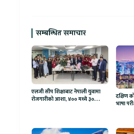
सम्बन्धित समाचार
एलजी सीप शिक्षाबाट नेपाली युवामा
दक्षिण क
रोजगारीको आशा, ४०० मध्ये ३०
भाषा परी
प्रतिशतले पाए रोजगार
२ सय जन