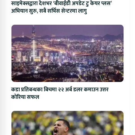
साइमेक्सद्वारा देशभर ‘बीवाईडी अपडेट टु केयर प्लस’
अभियान सुरु, सबै सर्भिस सेन्टरमा लागु
कडा प्रतिबन्धका बिचमा २२ अर्ब डलर कमाउन उत्तर
कोरिया सफल