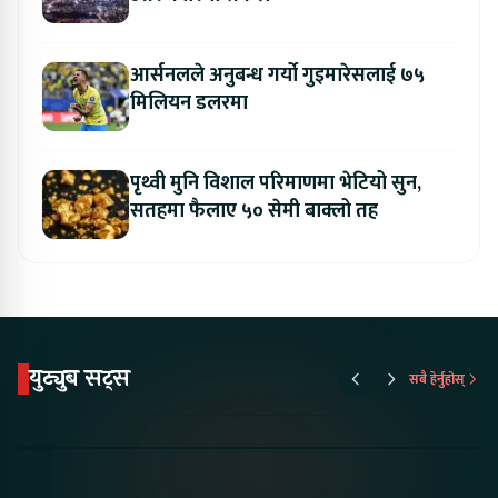
आर्सनलले अनुबन्ध गर्यो गुइमारेसलाई ७५
मिलियन डलरमा
पृथ्वी मुनि विशाल परिमाणमा भेटियो सुन,
सतहमा फैलाए ५० सेमी बाक्लो तह
युट्युब सट्स
सबै हेर्नुहोस्
Proton Emas 5 In
Karry Electric Micro
KAMA eV F
Nepal#proton
Van In Nepal II Tapaiko
Up Camp
#protonemas5#protonnepal#evcarnepal
Bazar II Jankari
@ProtonNepal
Kendra