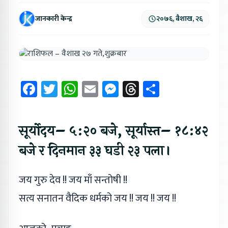
जानकारी केन्द्र
२०७६, बैशाख, २६
Facebook
Twitter
WhatsApp
Email
Messenger
Threads
Share
सूर्योदय– ५:२० बजे, सूर्यास्त– १८:४२
बजे र दिनमान ३३ घडी २३ पला।
जय गुरु देव !! जय माँ सन्तोषी !!
सत्य सनातन वैदिक धर्मको जय !! जय !! जय !!