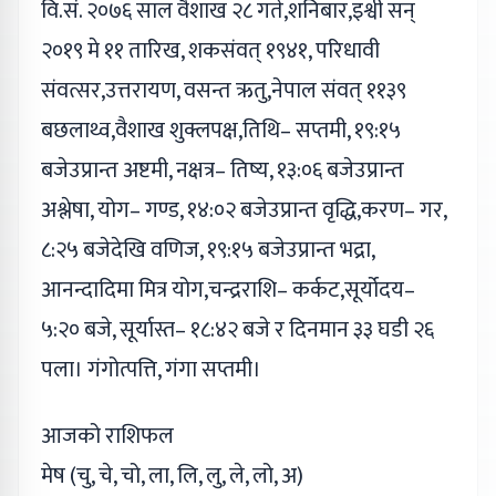
वि.सं. २०७६ साल वैशाख २८ गते,शनिबार,इश्वी सन्
२०१९ मे ११ तारिख, शकसंवत् १९४१, परिधावी
संवत्सर,उत्तरायण, वसन्त ऋतु,नेपाल संवत् ११३९
बछलाथ्व,वैशाख शुक्लपक्ष,तिथि– सप्तमी, १९:१५
बजेउप्रान्त अष्टमी, नक्षत्र– तिष्य, १३:०६ बजेउप्रान्त
अश्लेषा, योग– गण्ड, १४:०२ बजेउप्रान्त वृद्धि,करण– गर,
८:२५ बजेदेखि वणिज, १९:१५ बजेउप्रान्त भद्रा,
आनन्दादिमा मित्र योग,चन्द्रराशि– कर्कट,सूर्योदय–
५:२० बजे, सूर्यास्त– १८:४२ बजे र दिनमान ३३ घडी २६
पला। गंगोत्पत्ति, गंगा सप्तमी।
आजको राशिफल
मेष (चु, चे, चो, ला, लि, लु, ले, लो, अ)