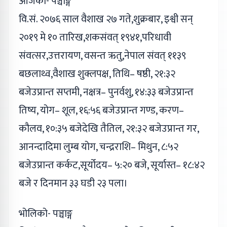
आजको- पञ्चाङ्ग
वि.सं. २०७६ साल वैशाख २७ गते,शुक्रबार, इश्वी सन्
२०१९ मे १० तारिख,शकसंवत् १९४१,परिधावी
संवत्सर,उत्तरायण, वसन्त ऋतु,नेपाल संवत् ११३९
बछलाथ्व,वैशाख शुक्लपक्ष, तिथि– षष्ठी, २१:३२
बजेउप्रान्त सप्तमी, नक्षत्र– पुनर्वशु, १४:३३ बजेउप्रान्त
तिष्य, योग– शूल, १६:५६ बजेउप्रान्त गण्ड, करण–
कौलव, १०:३५ बजेदेखि तैतिल, २१:३२ बजेउप्रान्त गर,
आनन्दादिमा लुम्ब योग, चन्द्रराशि– मिथुन, ८:५२
बजेउप्रान्त कर्कट,सूर्योदय– ५:२० बजे, सूर्यास्त– १८:४२
बजे र दिनमान ३३ घडी २३ पला।
भोलिको- पञ्चाङ्ग