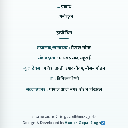
→
प्रविधि
→
मनोरञ्जन
हाम्रो टिम
संचालक/सम्पादक :
दिपक गौतम
संवाददाता :
माधव प्रसाद भट्टराई
न्युज डेक्स :
पवित्रा उप्रेती, इश्वर गौतम, मौसम गौतम
IT :
त्रिबिक्रम रेग्मी
सल्लाहकार :
गोपाल आले मगर, रोशन पोखरेल
© 2408 जानकारी केन्द्र
सर्वाधिकार सुरक्षित
Design & Developed by
Manish Gopal Singh