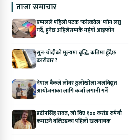
ताजा समाचार
एप्पलले पहिलो पटक ‘फोल्डवेल’ फोन लञ्च
गर्दै, हुनेछ अहिलेसम्मकै महंगो आइफोन
सुन-चाँदीको मूल्यमा वृद्धि, कतिमा हुँदैछ
कारोबार ?
नेपाल बैंकले लोवर ठुलोखोला जलविद्युत
आयोजनाका लागि कर्जा लगानी गर्ने
प्रदीपसिंह रावत, जो थिए १०० करोड रुपैयाँ
कमाउने बलिउडका पहिलो खलनायक