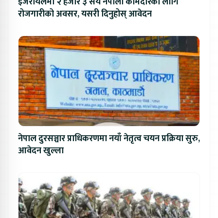
इजरायलमा २ हजार ३ सय नेपाली कामदारका लागि
रोजगारीको अवसर, यसरी दिनुहोस् आवेदन
नेपाल दुरसञ्चार प्राधिकरणमा नयाँ नेतृत्व चयन प्रक्रिया सुरु,
आवेदन खुल्ला