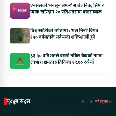
एनसेलको ‘मनसुन अफर’ सार्वजनिक, सिम र
प्याक खरिदमा २० प्रतिशतसम्म क्यासब्याक
विश्व खडेरीको चपेटामा : ‘एल निनो’ विगत
१५० वर्षयताकै सबैभन्दा शक्तिशाली हुने
३३.५० प्रतिशतले बढ्यो नबिल बैंकको नाफा,
लाभांश क्षमता प्रतिकित्ता १९.१० रुपैयाँ
युट्युब सट्स
सबै हेर्नुहोस्