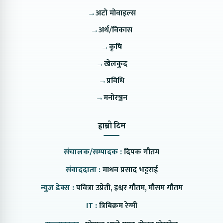
→
अटो मोवाइल्स
→
अर्थ/विकास
→
कृषि
→
खेलकुद
→
प्रविधि
→
मनोरञ्जन
हाम्रो टिम
संचालक/सम्पादक :
दिपक गौतम
संवाददाता :
माधव प्रसाद भट्टराई
न्युज डेक्स :
पवित्रा उप्रेती, इश्वर गौतम, मौसम गौतम
IT :
त्रिबिक्रम रेग्मी