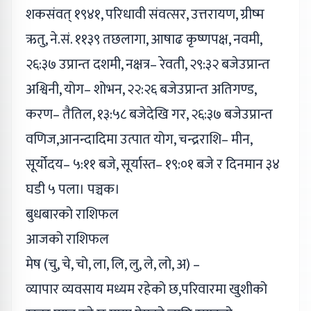
शकसंवत् १९४१, परिधावी संवत्सर, उत्तरायण, ग्रीष्म
ऋतु, ने.सं. ११३९ तछलागा, आषाढ कृष्णपक्ष, नवमी,
२६:३७ उप्रान्त दशमी, नक्षत्र– रेवती, २९:३२ बजेउप्रान्त
अश्विनी, योग– शोभन, २२:२६ बजेउप्रान्त अतिगण्ड,
करण– तैतिल, १३:५८ बजेदेखि गर, २६:३७ बजेउप्रान्त
वणिज,आनन्दादिमा उत्पात योग, चन्द्रराशि– मीन,
सूर्योदय– ५:११ बजे, सूर्यास्त– १९:०१ बजे र दिनमान ३४
घडी ५ पला। पञ्चक।
बुधबारको राशिफल
आजको राशिफल
मेष (चु, चे, चो, ला, लि, लु, ले, लो, अ) –
व्यापार व्यवसाय मध्यम रहेको छ,परिवारमा खुशीको