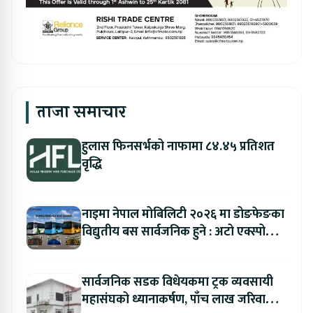
ताजा समाचार
हुलास फिनसर्भको नाफामा ८४.४५ प्रतिशत
वृद्धि
नाइमा नेपाल मोबिलिटी २०२६ मा डोङफेङका
विद्युतीय बस सार्वजनिक हुने : अटो एक्स्पोमा
बुकिङ गर्दा विशेष छुट
सार्वजनिक सडक विधेयकमा ट्रक व्यवसायी
महासंघको ध्यानाकर्षण, पाँच लाख जरिवाना