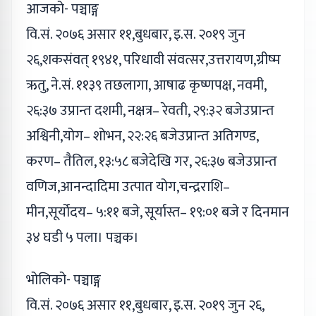
आजको- पञ्चाङ्ग
वि.सं. २०७६ असार ११,बुधबार, इ.स. २०१९ जुन
२६,शकसंवत् १९४१, परिधावी संवत्सर,उत्तरायण,ग्रीष्म
ऋतु, ने.सं. ११३९ तछलागा, आषाढ कृष्णपक्ष, नवमी,
२६:३७ उप्रान्त दशमी, नक्षत्र– रेवती, २९:३२ बजेउप्रान्त
अश्विनी,योग– शोभन, २२:२६ बजेउप्रान्त अतिगण्ड,
करण– तैतिल, १३:५८ बजेदेखि गर, २६:३७ बजेउप्रान्त
वणिज,आनन्दादिमा उत्पात योग,चन्द्रराशि–
मीन,सूर्योदय– ५:११ बजे, सूर्यास्त– १९:०१ बजे र दिनमान
३४ घडी ५ पला। पञ्चक।
भोलिको- पञ्चाङ्ग
वि.सं. २०७६ असार ११,बुधबार, इ.स. २०१९ जुन २६,