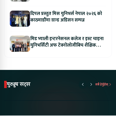
संशोधन गर्न माग
दिपल प्रस्तुत मिस युनिभर्स नेपाल २०२६ को
काठमाडौंमा ग्रान्ड अडिसन सम्पन्न
मिड भ्याली इन्टरनेसनल कलेज र इस्ट चाइना
युनिभर्सिटी अफ टेक्नोलोजीबिच शैक्षिक
सहकार्य विस्तार
युट्युब सट्स
सबै हेर्नुहोस्
Proton Emas 5 In
Karry Electric Micro
KAMA eV F
Nepal#proton
Van In Nepal II Tapaiko
Up Camp
#protonemas5#protonnepal#evcarnepal
Bazar II Jankari
@ProtonNepal
Kendra