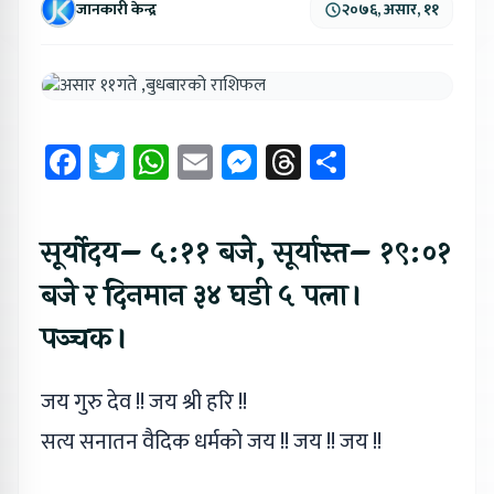
जानकारी केन्द्र
२०७६, असार, ११
Facebook
Twitter
WhatsApp
Email
Messenger
Threads
Share
सूर्योदय– ५:११ बजे, सूर्यास्त– १९:०१
बजे र दिनमान ३४ घडी ५ पला।
पञ्चक।
जय गुरु देव !! जय श्री हरि !!
सत्य सनातन वैदिक धर्मको जय !! जय !! जय !!