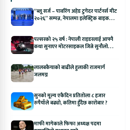
“ब्लू सर्ज – पावरिंग अहेड टुगेदर पार्टनर्स मीट
२०२६” सम्पन्न, नेपालमा इलेक्ट्रिक बाइक
ल्याउने यामाहाको घोषणा
पल्सरको २५ वर्ष : नेपाली राइडरलाई आफ्नै
कथा सुनाएर मोटरसाइकल जित्ने सुनौलो
अवसर
लालबकैयाको बाढीले हुलाकी राजमार्ग
जलमग्न
सुनको मूल्य एकैदिन प्रतितोला ८ हजार
रुपैयाँले बढ्यो, कतिमा हुँदैछ कारोबार ?
माफी मागेकाले फिफा अध्यक्ष पदमा