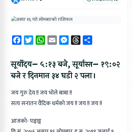
Facebook
Twitter
WhatsApp
Email
Messenger
Threads
Share
सूर्योदय– ५:१३ बजे, सूर्यास्त– १९:०२
बजे र दिनमान ३४ घडी २ पला।
जय गुरु देव !! जय भोले बाबा !!
सत्य सनातन वैदिक धर्मको जय !! जय !! जय !!
आजको- पञ्चाङ्ग
वि.सं. २०७६ असार १६,सोमबार, इ.स. २०१९ जुलाई १,