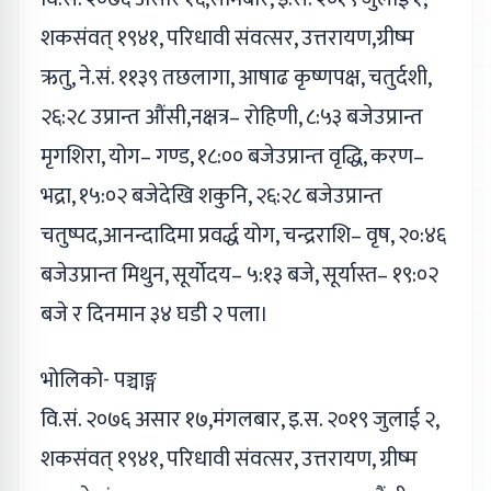
शकसंवत् १९४१, परिधावी संवत्सर, उत्तरायण,ग्रीष्म
ऋतु, ने.सं. ११३९ तछलागा, आषाढ कृष्णपक्ष, चतुर्दशी,
२६:२८ उप्रान्त औंसी,नक्षत्र– रोहिणी, ८:५३ बजेउप्रान्त
मृगशिरा, योग– गण्ड, १८:०० बजेउप्रान्त वृद्धि, करण–
भद्रा, १५:०२ बजेदेखि शकुनि, २६:२८ बजेउप्रान्त
चतुष्पद,आनन्दादिमा प्रवर्द्ध योग, चन्द्रराशि– वृष, २०:४६
बजेउप्रान्त मिथुन, सूर्योदय– ५:१३ बजे, सूर्यास्त– १९:०२
बजे र दिनमान ३४ घडी २ पला।
भोलिको- पञ्चाङ्ग
वि.सं. २०७६ असार १७,मंगलबार, इ.स. २०१९ जुलाई २,
शकसंवत् १९४१, परिधावी संवत्सर, उत्तरायण, ग्रीष्म