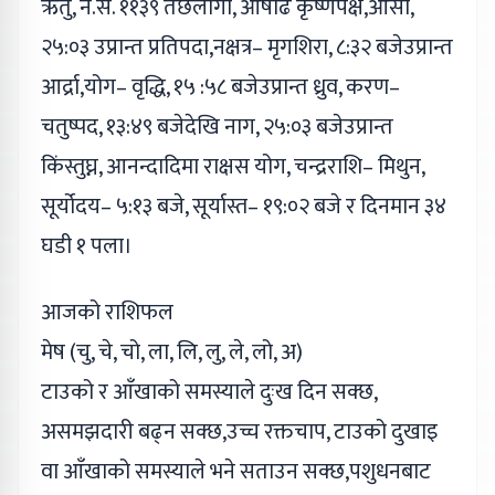
ऋतु, ने.सं. ११३९ तछलागा, आषाढ कृष्णपक्ष,औंसी,
२५:०३ उप्रान्त प्रतिपदा,नक्षत्र– मृगशिरा, ८:३२ बजेउप्रान्त
आर्द्रा,योग– वृद्धि, १५ :५८ बजेउप्रान्त ध्रुव, करण–
चतुष्पद, १३:४९ बजेदेखि नाग, २५:०३ बजेउप्रान्त
किंस्तुघ्न, आनन्दादिमा राक्षस योग, चन्द्रराशि– मिथुन,
सूर्योदय– ५:१३ बजे, सूर्यास्त– १९:०२ बजे र दिनमान ३४
घडी १ पला।
आजको राशिफल
मेष (चु, चे, चो, ला, लि, लु, ले, लो, अ)
टाउको र आँखाको समस्याले दुःख दिन सक्छ,
असमझदारी बढ्न सक्छ,उच्च रक्तचाप, टाउको दुखाइ
वा आँखाको समस्याले भने सताउन सक्छ,पशुधनबाट