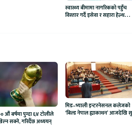
न्वित
स्वास्थ्य बीमामा नागरिकको पहुँच
विस्तार गर्दै इसेवा र सहारा हेल्थ
इन्सुरेन्स : रु.१,३९९ बाट सुरु हुने
योजनामा रु.६ लाखसम्मको बीमा सुर
मिड–भ्याली इन्टरनेसनल कलेजको
‘बिल्ड नेपाल ह्याकाथन’ आजदेखि सु
 औं बर्षमा पुग्दा ६४ टोलीले
एआईदेखि रोबोटिक्ससम्मका प्रविध
ेल्न सक्ने, गरिदैँछ अध्ययन्
प्रतिस्पर्धा