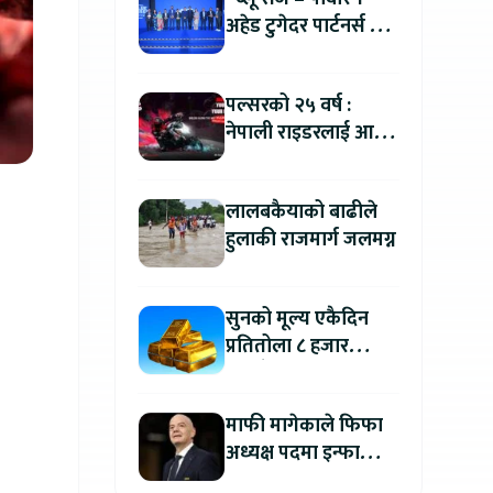
अहेड टुगेदर पार्टनर्स मीट
२०२६” सम्पन्न, नेपालमा
इलेक्ट्रिक बाइक ल्याउने
पल्सरको २५ वर्ष :
यामाहाको घोषणा
नेपाली राइडरलाई आफ्नै
कथा सुनाएर
मोटरसाइकल जित्ने
लालबकैयाको बाढीले
सुनौलो अवसर
हुलाकी राजमार्ग जलमग्न
सुनको मूल्य एकैदिन
प्रतितोला ८ हजार
रुपैयाँले बढ्यो, कतिमा
हुँदैछ कारोबार ?
माफी मागेकाले फिफा
अध्यक्ष पदमा इन्फान्टिनो
यथावत रहने