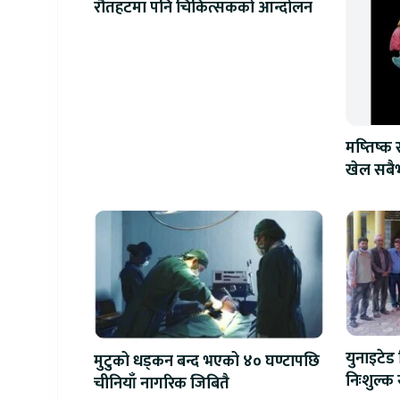
रौतहटमा पनि चिकित्सकको आन्दोलन
मष्तिष्क
खेल सबैभ
युनाइटेड स
मुटुको धड्कन बन्द भएको ४० घण्टापछि
निःशुल्क 
चीनियाँ नागरिक जिबितै