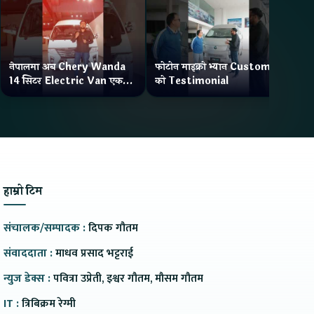
नेपालमा अब Chery Wanda
फोटोन माइक्रो भ्यान Customer
ने
14 सिटर Electric Van एक
को Testimonial
Wa
Charge मा दिन्छ 300KM
भ्य
Range
हाम्रो टिम
संचालक/सम्पादक :
दिपक गौतम
संवाददाता :
माधव प्रसाद भट्टराई
न्युज डेक्स :
पवित्रा उप्रेती, इश्वर गौतम, मौसम गौतम
IT :
त्रिबिक्रम रेग्मी