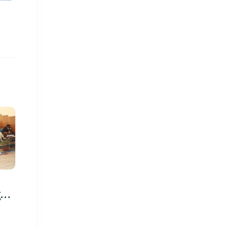
क्षा
रु,
िमा