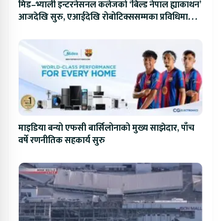
मिड–भ्याली इन्टरनेसनल कलेजको ‘बिल्ड नेपाल ह्याकाथन’
आजदेखि सुरु, एआईदेखि रोबोटिक्ससम्मका प्रविधिमा
प्रतिस्पर्धा
माइडिया बन्यो एफसी बार्सिलोनाको मुख्य साझेदार, पाँच
वर्षे रणनीतिक सहकार्य सुरु