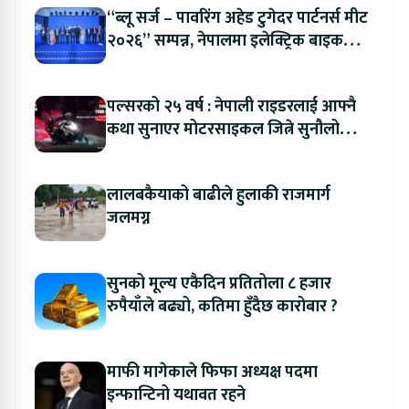
“ब्लू सर्ज – पावरिंग अहेड टुगेदर पार्टनर्स मीट
२०२६” सम्पन्न, नेपालमा इलेक्ट्रिक बाइक
ल्याउने यामाहाको घोषणा
पल्सरको २५ वर्ष : नेपाली राइडरलाई आफ्नै
कथा सुनाएर मोटरसाइकल जित्ने सुनौलो
अवसर
लालबकैयाको बाढीले हुलाकी राजमार्ग
जलमग्न
सुनको मूल्य एकैदिन प्रतितोला ८ हजार
रुपैयाँले बढ्यो, कतिमा हुँदैछ कारोबार ?
माफी मागेकाले फिफा अध्यक्ष पदमा
इन्फान्टिनो यथावत रहने