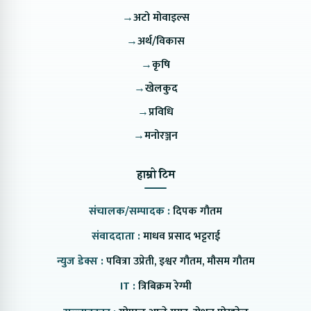
→
अटो मोवाइल्स
→
अर्थ/विकास
→
कृषि
→
खेलकुद
→
प्रविधि
→
मनोरञ्जन
हाम्रो टिम
संचालक/सम्पादक :
दिपक गौतम
संवाददाता :
माधव प्रसाद भट्टराई
न्युज डेक्स :
पवित्रा उप्रेती, इश्वर गौतम, मौसम गौतम
IT :
त्रिबिक्रम रेग्मी