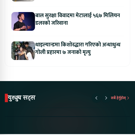
बाल सुरक्षा विवादमा मेटालाई ५६७ मिलियन
डलरको जरिवाना
थाइल्यान्डमा किशोरद्धारा गरिएको अन्धाधुन्ध
गोली प्रहारमा ७ जनाको मृत्यु
युट्युब सट्स
सबै हेर्नुहोस्
Proton Emas 5 In
Karry Electric Micro
KAMA eV F
Nepal#proton
Van In Nepal II Tapaiko
Up Camp
#protonemas5#protonnepal#evcarnepal
Bazar II Jankari
@ProtonNepal
Kendra