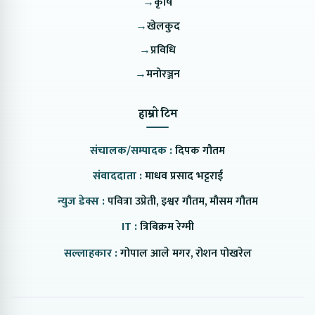
→
कृषि
→
खेलकुद
→
प्रविधि
→
मनोरञ्जन
हाम्रो टिम
संचालक/सम्पादक :
दिपक गौतम
संवाददाता :
माधव प्रसाद भट्टराई
न्युज डेक्स :
पवित्रा उप्रेती, इश्वर गौतम, मौसम गौतम
IT :
त्रिबिक्रम रेग्मी
सल्लाहकार :
गोपाल आले मगर, रोशन पोखरेल