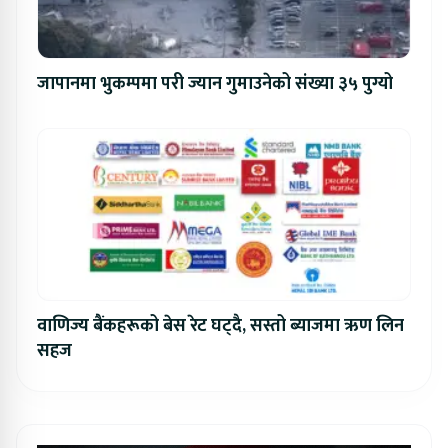
जापानमा भुकम्पमा परी ज्यान गुमाउनेको संख्या ३५ पुग्यो
वाणिज्य बैंकहरूको बेस रेट घट्दै, सस्तो ब्याजमा ऋण लिन
सहज