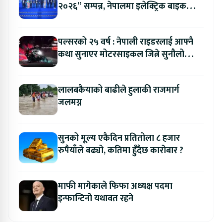
२०२६” सम्पन्न, नेपालमा इलेक्ट्रिक बाइक
ल्याउने यामाहाको घोषणा
पल्सरको २५ वर्ष : नेपाली राइडरलाई आफ्नै
कथा सुनाएर मोटरसाइकल जित्ने सुनौलो
अवसर
लालबकैयाको बाढीले हुलाकी राजमार्ग
जलमग्न
सुनको मूल्य एकैदिन प्रतितोला ८ हजार
रुपैयाँले बढ्यो, कतिमा हुँदैछ कारोबार ?
माफी मागेकाले फिफा अध्यक्ष पदमा
इन्फान्टिनो यथावत रहने