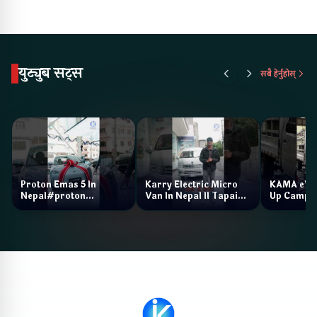
युट्युब सट्स
सबै हेर्नुहोस्
Proton Emas 5 In
Karry Electric Micro
KAMA eV F
Nepal#proton
Van In Nepal II Tapaiko
Up Camp
#protonemas5#protonnepal#evcarnepal
Bazar II Jankari
@ProtonNepal
Kendra