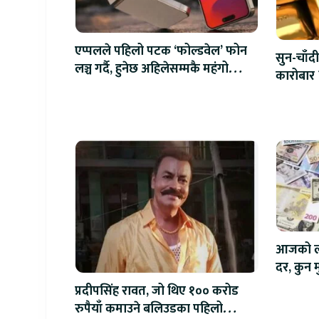
एप्पलले पहिलो पटक ‘फोल्डवेल’ फोन
सुन-चाँदी
लञ्च गर्दै, हुनेछ अहिलेसम्मकै महंगो
कारोबार 
आइफोन
आजको लाग
दर, कुन मु
प्रदीपसिंह रावत, जो थिए १०० करोड
रुपैयाँ कमाउने बलिउडका पहिलो