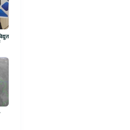
द्युत
े
?