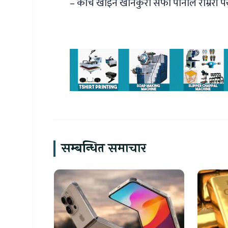
– काँचै खाइने खानेकुरा सफा पानीले राम्ररी पख
सम्बन्धित समाचार