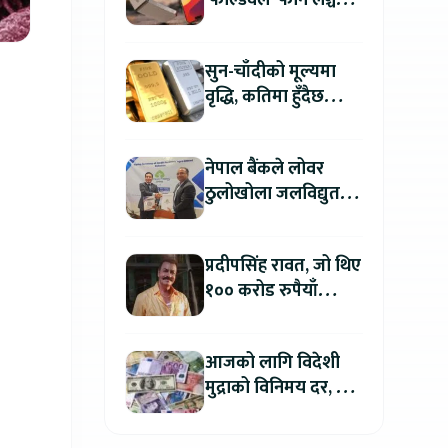
‘फोल्डवेल’ फोन लञ्च
गर्दै, हुनेछ अहिलेसम्मकै
महंगो आइफोन
सुन-चाँदीको मूल्यमा
वृद्धि, कतिमा हुँदैछ
कारोबार ?
नेपाल बैंकले लोवर
ठुलोखोला जलविद्युत
आयोजनाका लागि कर्जा
लगानी गर्ने
प्रदीपसिंह रावत, जो थिए
१०० करोड रुपैयाँ
कमाउने बलिउडका
पहिलो खलनायक
आजको लागि विदेशी
मुद्राको विनिमय दर, कुन
मुद्रा कतिमा हुँदैछ बिक्री
?