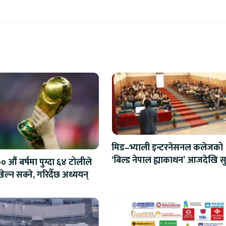
मिड–भ्याली इन्टरनेसनल कलेजको
‘बिल्ड नेपाल ह्याकाथन’ आजदेखि सु
 औं बर्षमा पुग्दा ६४ टोलीले
एआईदेखि रोबोटिक्ससम्मका प्रविध
ेल्न सक्ने, गरिदैँछ अध्ययन्
प्रतिस्पर्धा