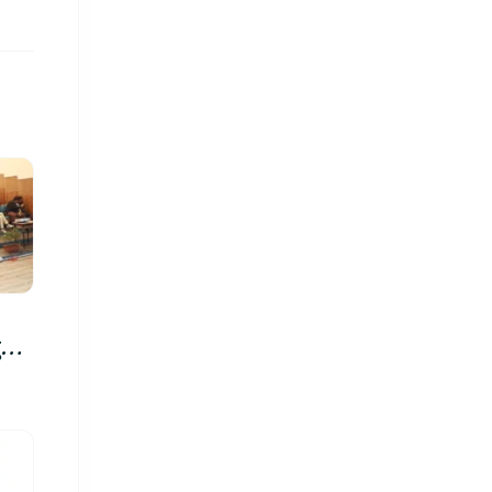
रु,
िमा