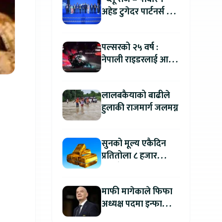
अहेड टुगेदर पार्टनर्स मीट
२०२६” सम्पन्न, नेपालमा
इलेक्ट्रिक बाइक ल्याउने
पल्सरको २५ वर्ष :
यामाहाको घोषणा
नेपाली राइडरलाई आफ्नै
कथा सुनाएर
मोटरसाइकल जित्ने
लालबकैयाको बाढीले
सुनौलो अवसर
हुलाकी राजमार्ग जलमग्न
सुनको मूल्य एकैदिन
प्रतितोला ८ हजार
रुपैयाँले बढ्यो, कतिमा
हुँदैछ कारोबार ?
माफी मागेकाले फिफा
अध्यक्ष पदमा इन्फान्टिनो
यथावत रहने