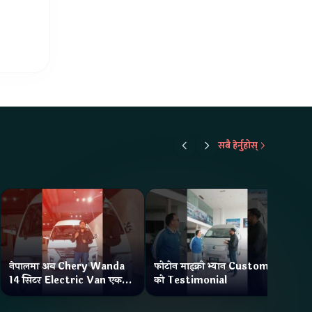
सबै हेर्नुहोस्
नेपालमा अब Chery Wanda
फोटोन माइक्रो भ्यान Customer
ने
14 सिटर Electric Van एक
को Testimonial
Wa
Charge मा दिन्छ 300KM
भ्य
Range