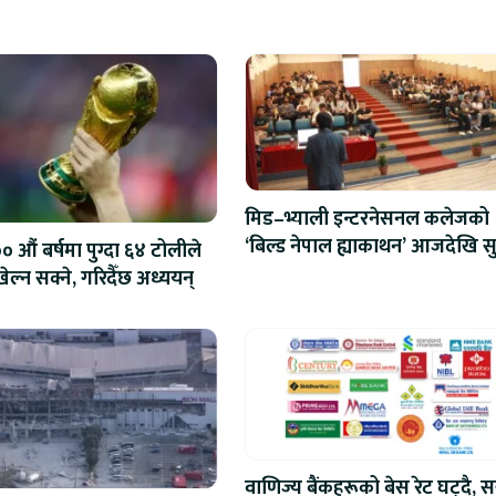
मिड–भ्याली इन्टरनेसनल कलेजको
‘बिल्ड नेपाल ह्याकाथन’ आजदेखि सु
 औं बर्षमा पुग्दा ६४ टोलीले
एआईदेखि रोबोटिक्ससम्मका प्रविध
ेल्न सक्ने, गरिदैँछ अध्ययन्
प्रतिस्पर्धा
वाणिज्य बैंकहरूको बेस रेट घट्दै, स