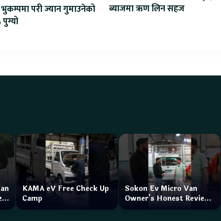
ब्याजमा ऋण लिन सहज
भुकम्पमा परी ज्यान गुमाउनेको
 पुग्यो
Van
KAMA eV Free Check Up
Sokon Ev Micro Van
zar
Camp
Owner's Honest Review
How is the service?