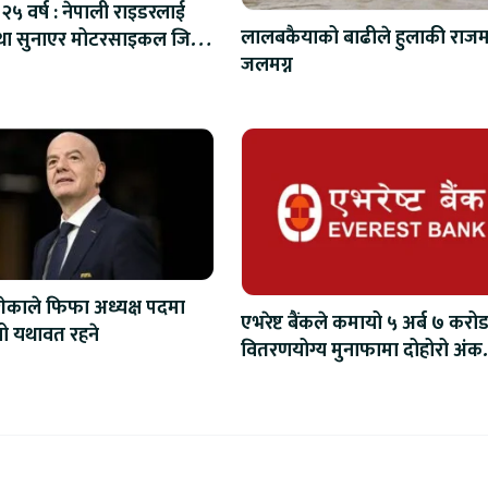
२५ वर्ष : नेपाली राइडरलाई
लालबकैयाको बाढीले हुलाकी राजमा
ा सुनाएर मोटरसाइकल जित्ने
जलमग्न
अवसर
ेकाले फिफा अध्यक्ष पदमा
एभरेष्ट बैंकले कमायो ५ अर्ब ७ करोड
िनो यथावत रहने
वितरणयोग्य मुनाफामा दोहोरो अंक
वृद्धि