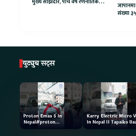
मुख्य साझेदार, पाँच वर्षे रणनीतिक
जापानमा 
सहकार्य सुरु
संख्या ३५
युट्युब सट्स
Proton Emas 5 In
Karry Electric Micro 
Nepal#proton
In Nepal II Tapaiko Ba
#protonemas5#protonnepal#evcarnepal
II Jankari Kendra
@ProtonNepal