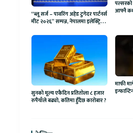
पल्सरको 
आफ्नै कथ
“ब्लू सर्ज – पावरिंग अहेड टुगेदर पार्टनर्स
सुनौलो 
मीट २०२६” सम्पन्न, नेपालमा इलेक्ट्रिक
बाइक ल्याउने यामाहाको घोषणा
माफी माग
इन्फान्ट
सुनको मूल्य एकैदिन प्रतितोला ८ हजार
रुपैयाँले बढ्यो, कतिमा हुँदैछ कारोबार ?