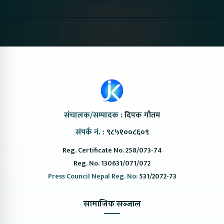
Coming to Nepal this
Nepal#proton
Van In Nep
NAIMA Mobility Expo
#protonemas5#protonnepal#evcarn
Bazar II J
2026 !Chery Q is
@ProtonNepal
Kendra
coming to Nepal
संचालक/सम्पादक :
दिपक गौतम
संपर्क नं. :
९८५१००८६०९
Reg. Certificate No. 258/073-74
Reg. No. 130631/071/072
Press Council Nepal Reg. No:
531/2072-73
सामाजिक सञ्जाल