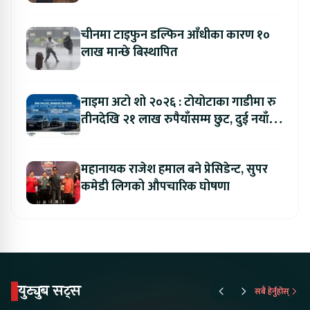
कलेजका विद्यार्थी
चीनमा टाइफुन डल्फिन आँधीका कारण १०
लाख मान्छे बिस्थापित
नाइमा अटो शो २०२६ : टोयोटाका गाडीमा रु
तीनदेखि २१ लाख रुपैयाँसम्म छुट, दुई नयाँ
मोडल सार्वजनिक हुँदै
महानायक राजेश हमाल बने प्रेसिडेन्ट, सुपर
कमेडी लिगको औपचारिक घोषणा
युट्युब सट्स
सबै हेर्नुहोस्
Something New is
Proton Emas 5 In
Karry Elec