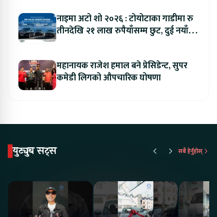
नाइमा अटो शो २०२६ : टोयोटाका गाडीमा रु
तीनदेखि २१ लाख रुपैयाँसम्म छुट, दुई नयाँ
मोडल सार्वजनिक हुँदै
महानायक राजेश हमाल बने प्रेसिडेन्ट, सुपर
कमेडी लिगको औपचारिक घोषणा
युट्युब सट्स
सबै हेर्नुहोस्