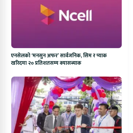
एनसेलको ‘मनसुन अफर’ सार्वजनिक, सिम र प्याक
खरिदमा २० प्रतिशतसम्म क्यासब्याक