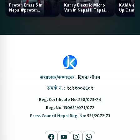
Proton Emas 5 In
Karry Electric Micro
KAMA eV F
Nepal#proton
Van In Nepal II Tapaiko
Up Camp
#protonemas5#protonnepal#evcarnepal
Bazar II Jankari
@ProtonNepal
Kendra
संचालक/सम्पादक :
दिपक गौतम
संपर्क नं. :
९८५१००८६०९
Reg. Certificate No. 258/073-74
Reg. No. 130631/071/072
Press Council Nepal Reg. No:
531/2072-73