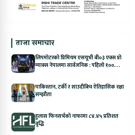
ताजा समाचार
लिपमोटरको प्रिमियम एसयूभी बी०३ एक्स प्रो
म्याक्स नेपालमा सार्वजनिक : पहिलो १००
ग्राहकलाई रु. ४४.९९ लाखको विशेष अफर
पाकिस्तान, टर्की र साउदीबिच ऐतिहासिक रक्षा
सम्झौता
हुलास फिनसर्भको नाफामा ८४.४५ प्रतिशत
वृद्धि