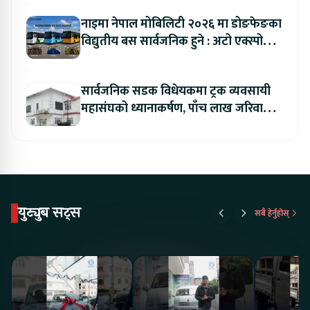
नाइमा नेपाल मोबिलिटी २०२६ मा डोङफेङका
विद्युतीय बस सार्वजनिक हुने : अटो एक्स्पोमा
बुकिङ गर्दा विशेष छुट
सार्वजनिक सडक विधेयकमा ट्रक व्यवसायी
महासंघको ध्यानाकर्षण, पाँच लाख जरिवाना
संशोधन गर्न माग
युट्युब सट्स
सबै हेर्नुहोस्