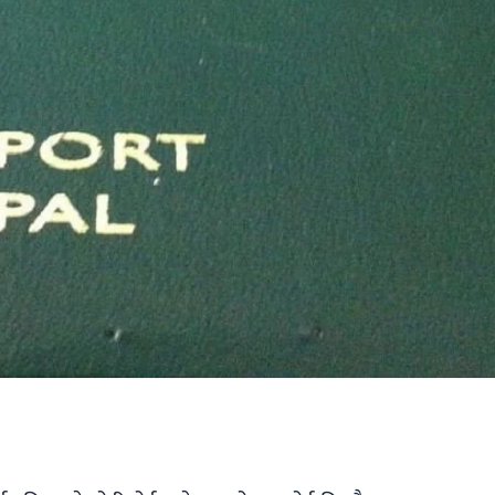
ger
ads
are