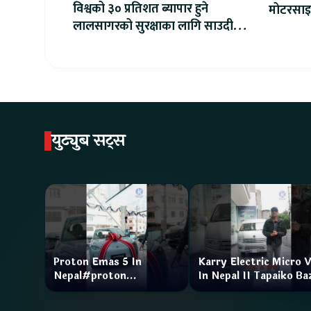
विश्वको ३० प्रतिशत ब्यापार हुने
मोटरसाइ
लालसागरको सुरक्षाका लागि साउदीले
डेलिभरी 
महागठबन्धन बनाउँदै
युट्युब सट्स
Proton Emas 5 In
Karry Electric Micro 
Nepal#proton
In Nepal II Tapaiko Ba
#protonemas5#protonnepal#evcarnepal
II Jankari Kendra
@ProtonNepal