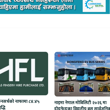
िनसर्भको नाफामा ८४.४५
नाइमा नेपाल मोबिलिटी २०२६ मा
द्धि
डोङफेङका विद्युतीय बस सार्वजनिक 