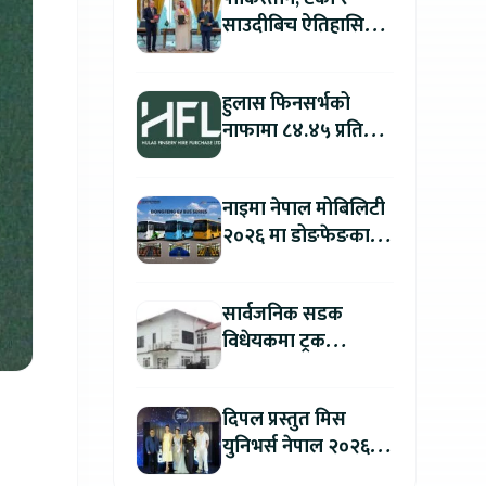
साउदीबिच ऐतिहासिक
रक्षा सम्झौता
हुलास फिनसर्भको
नाफामा ८४.४५ प्रतिशत
वृद्धि
नाइमा नेपाल मोबिलिटी
२०२६ मा डोङफेङका
विद्युतीय बस सार्वजनिक
हुने : अटो एक्स्पोमा
सार्वजनिक सडक
बुकिङ गर्दा विशेष छुट
विधेयकमा ट्रक
व्यवसायी महासंघको
ध्यानाकर्षण, पाँच लाख
दिपल प्रस्तुत मिस
जरिवाना संशोधन गर्न
युनिभर्स नेपाल २०२६
माग
को काठमाडौंमा ग्रान्ड