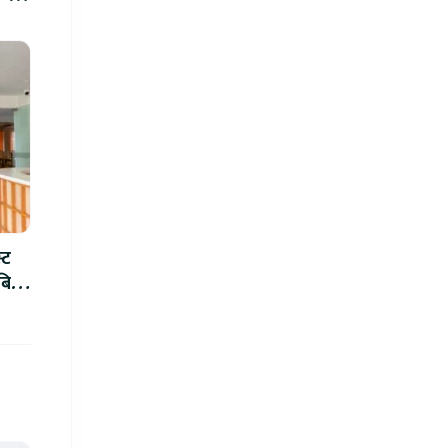
छुट
्ट
ीबिच