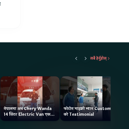
ा
सबै हेर्नुहोस्
नेपालमा अब Chery Wanda
फोटोन माइक्रो भ्यान Customer
ने
14 सिटर Electric Van एक
को Testimonial
Wa
Charge मा दिन्छ 300KM
भ्य
Range