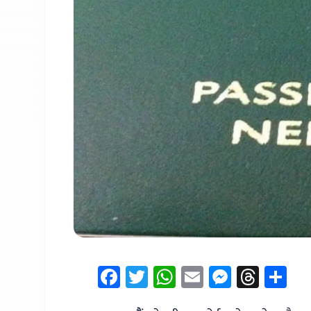
Facebook
Twitter
WhatsApp
Email
Messen
Thre
Sh