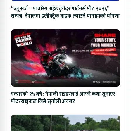
“ब्लू सर्ज – पावरिंग अहेड टुगेदर पार्टनर्स मीट २०२६”
सम्पन्न, नेपालमा इलेक्ट्रिक बाइक ल्याउने यामाहाको घोषणा
पल्सरको २५ वर्ष : नेपाली राइडरलाई आफ्नै कथा सुनाएर
मोटरसाइकल जित्ने सुनौलो अवसर