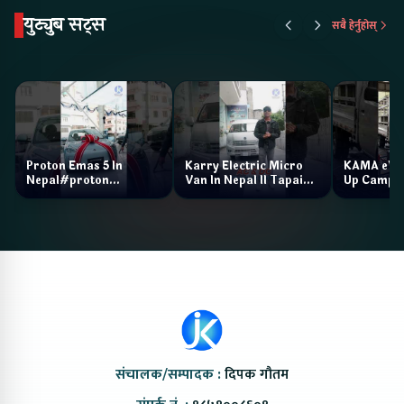
युट्युब सट्स
सबै हेर्नुहोस्
Proton Emas 5 In
Karry Electric Micro
KAMA eV F
Nepal#proton
Van In Nepal II Tapaiko
Up Camp
#protonemas5#protonnepal#evcarnepal
Bazar II Jankari
@ProtonNepal
Kendra
संचालक/सम्पादक :
दिपक गौतम