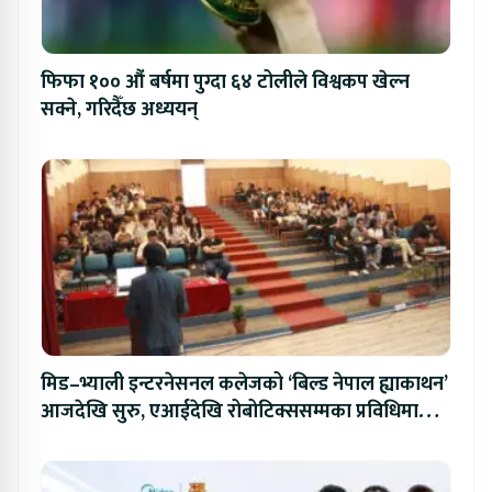
फिफा १०० औं बर्षमा पुग्दा ६४ टोलीले विश्वकप खेल्न
सक्ने, गरिदैँछ अध्ययन्
मिड–भ्याली इन्टरनेसनल कलेजको ‘बिल्ड नेपाल ह्याकाथन’
आजदेखि सुरु, एआईदेखि रोबोटिक्ससम्मका प्रविधिमा
प्रतिस्पर्धा