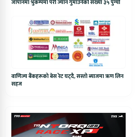
जापानमा भुकम्पमा परी ज्यान गुमाउनेको संख्या ३५ पुग्यो
वाणिज्य बैंकहरूको बेस रेट घट्दै, सस्तो ब्याजमा ऋण लिन
सहज