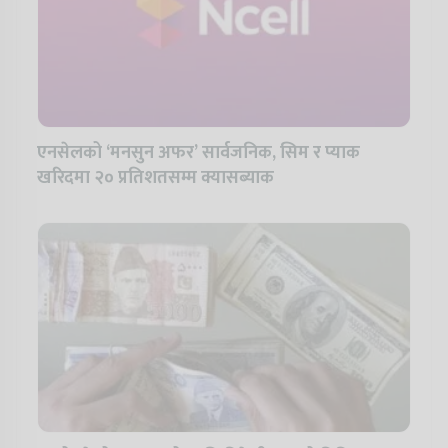
एनसेलको ‘मनसुन अफर’ सार्वजनिक, सिम र प्याक
खरिदमा २० प्रतिशतसम्म क्यासब्याक