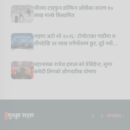
चीनमा टाइफुन डल्फिन आँधीका कारण १०
लाख मान्छे बिस्थापित
नाइमा अटो शो २०२६ : टोयोटाका गाडीमा रु
तीनदेखि २१ लाख रुपैयाँसम्म छुट, दुई नयाँ
मोडल सार्वजनिक हुँदै
महानायक राजेश हमाल बने प्रेसिडेन्ट, सुपर
कमेडी लिगको औपचारिक घोषणा
युट्युब सट्स
सबै हेर्नुहोस्