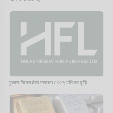
५० सेमी बाक्लो तह
हुलास फिनसर्भको नाफामा ८४.४५ प्रतिशत वृद्धि