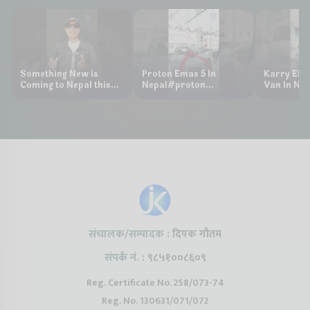
Something New is
Proton Emas 5 In
Karry Elec
Coming to Nepal this
Nepal#proton
Van In Nep
NAIMA Mobility Expo
#protonemas5#protonnepal#evcarn
Bazar II J
2026 !Chery Q is
@ProtonNepal
Kendra
coming to Nepal
संचालक/सम्पादक :
दिपक गौतम
संपर्क नं. :
९८५१००८६०९
Reg. Certificate No. 258/073-74
Reg. No. 130631/071/072