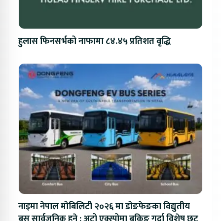
हुलास फिनसर्भको नाफामा ८४.४५ प्रतिशत वृद्धि
नाइमा नेपाल मोबिलिटी २०२६ मा डोङफेङका विद्युतीय
बस सार्वजनिक हुने : अटो एक्स्पोमा बुकिङ गर्दा विशेष छुट