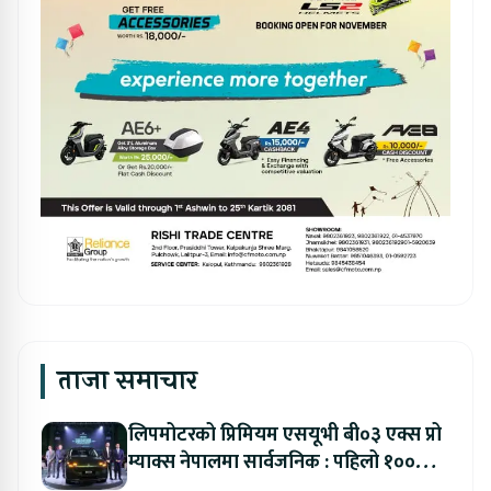
ताजा समाचार
लिपमोटरको प्रिमियम एसयूभी बी०३ एक्स प्रो
म्याक्स नेपालमा सार्वजनिक : पहिलो १००
ग्राहकलाई रु. ४४.९९ लाखको विशेष अफर