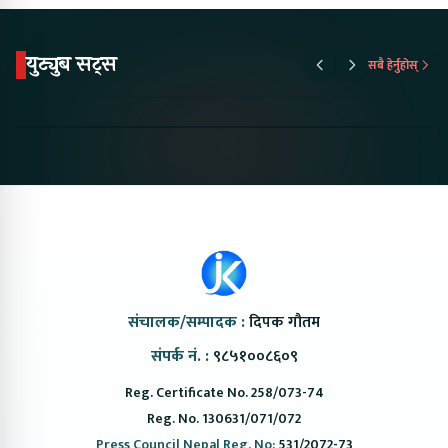
युट्युब सट्स
सबै हेर्नुहोस्
Proton Emas 5 In
Karry Electric Micro
KAMA eV F
Nepal#proton
Van In Nepal II Tapaiko
Up Camp
#protonemas5#protonnepal#evcarnepal
Bazar II Jankari
@ProtonNepal
Kendra
संचालक/सम्पादक :
दिपक गौतम
संपर्क नं. :
९८५१००८६०९
Reg. Certificate No. 258/073-74
Reg. No. 130631/071/072
Press Council Nepal Reg. No:
531/2072-73