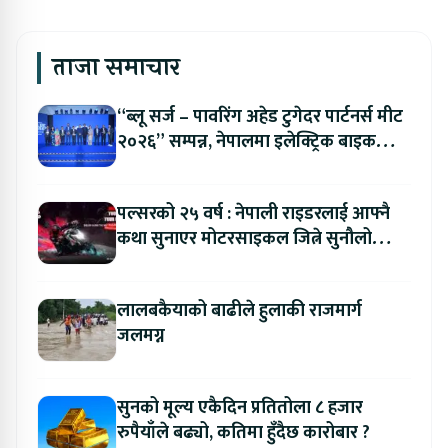
ताजा समाचार
“ब्लू सर्ज – पावरिंग अहेड टुगेदर पार्टनर्स मीट
२०२६” सम्पन्न, नेपालमा इलेक्ट्रिक बाइक
ल्याउने यामाहाको घोषणा
पल्सरको २५ वर्ष : नेपाली राइडरलाई आफ्नै
कथा सुनाएर मोटरसाइकल जित्ने सुनौलो
अवसर
लालबकैयाको बाढीले हुलाकी राजमार्ग
जलमग्न
सुनको मूल्य एकैदिन प्रतितोला ८ हजार
रुपैयाँले बढ्यो, कतिमा हुँदैछ कारोबार ?