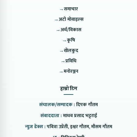
→
समाचार
→
अटो मोवाइल्स
→
अर्थ/विकास
→
कृषि
→
खेलकुद
→
प्रविधि
→
मनोरञ्जन
हाम्रो टिम
संचालक/सम्पादक :
दिपक गौतम
संवाददाता :
माधव प्रसाद भट्टराई
न्युज डेक्स :
पवित्रा उप्रेती, इश्वर गौतम, मौसम गौतम