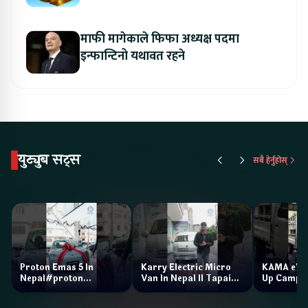
माफी मागेकाले फिफा अध्यक्ष पदमा
इन्फान्टिनो यथावत रहने
युट्युब सट्स
सबै हेर्नुहोस्
Proton Emas 5 In
Karry Electric Micro
KAMA eV F
Nepal#proton
Van In Nepal II Tapaiko
Up Camp
#protonemas5#protonnepal#evcarnepal
Bazar II Jankari
@ProtonNepal
Kendra