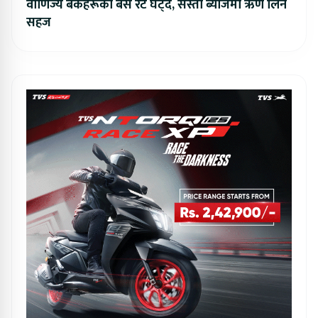
वाणिज्य बैंकहरूको बेस रेट घट्दै, सस्तो ब्याजमा ऋण लिन
सहज