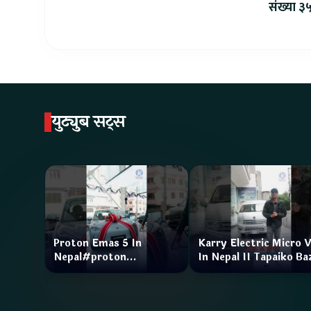
संख्या ३५
युट्युब सट्स
Proton Emas 5 In
Karry Electric Micro 
Nepal#proton
In Nepal II Tapaiko Ba
#protonemas5#protonnepal#evcarnepal
II Jankari Kendra
@ProtonNepal