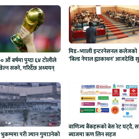
मिड–भ्याली इन्टरनेसनल कलेजको
‘बिल्ड नेपाल ह्याकाथन’ आजदेखि सु
 औं बर्षमा पुग्दा ६४ टोलीले
एआईदेखि रोबोटिक्ससम्मका प्रविध
ेल्न सक्ने, गरिदैँछ अध्ययन्
प्रतिस्पर्धा
वाणिज्य बैंकहरूको बेस रेट घट्दै, स
ब्याजमा ऋण लिन सहज
भुकम्पमा परी ज्यान गुमाउनेको