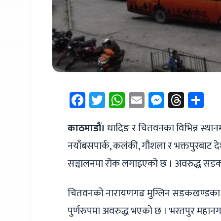
Facebook
Twitter
WhatsApp
Email
Messen
Thre
Sh
काठमाडौं।
धादिङ र चितवनका विभिन्न स्था
नयाँबसपार्क, कलंकी, गौशला र भक्तपुरबाट द
सञ्चालनमा रोक लगाइएको छ । अवरुद्ध सडक 
चितवनको नारायणगढ मुग्लिन सडकखण्डका व
पुर्णरुपमा अवरुद्ध भएको छ । भरतपुर महान