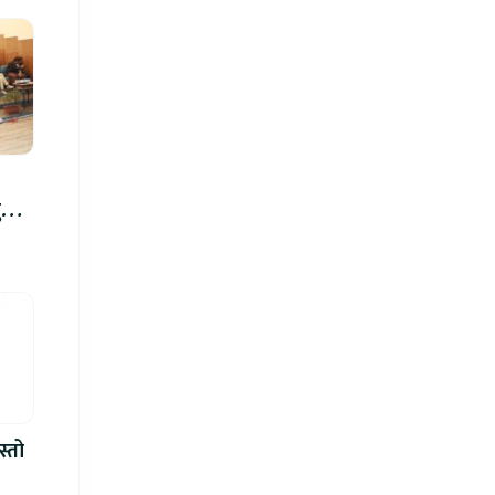
रु,
िमा
स्तो