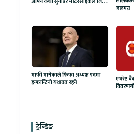
लालबकैया
आफ्नै कथा सुनाएर मोटरसाइकल जित्ने
जलमग्न
सुनौलो अवसर
माफी मागेकाले फिफा अध्यक्ष पदमा
एभरेष्ट ब
इन्फान्टिनो यथावत रहने
वितरणयोग
वृद्धि
ट्रेन्डिङ