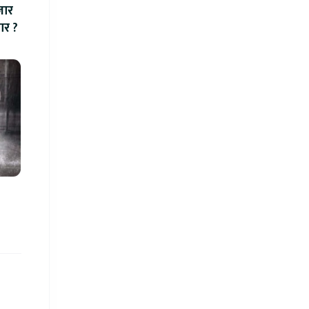
जार
बार ?