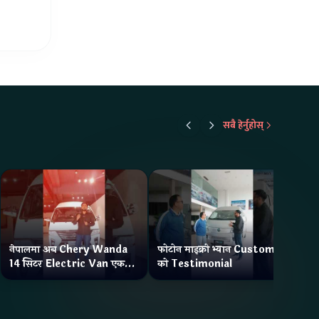
सबै हेर्नुहोस्
नेपालमा अब Chery Wanda
फोटोन माइक्रो भ्यान Customer
ने
14 सिटर Electric Van एक
को Testimonial
Wa
Charge मा दिन्छ 300KM
भ्य
Range