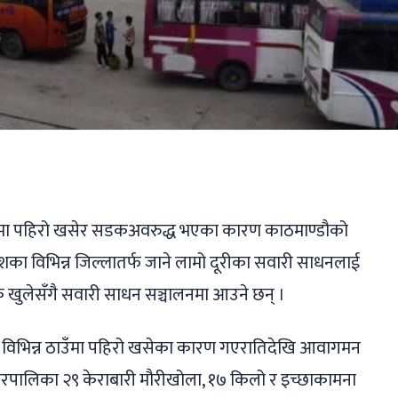
ger
ads
are
नमा पहिरो खसेर सडकअवरुद्ध भएका कारण काठमाण्डौको
ेशका विभिन्न जिल्लातर्फ जाने लामो दूरीका सवारी साधनलाई
खुलेसँगै सवारी साधन सञ्चालनमा आउने छन् ।
िभिन्न ठाउँमा पहिरो खसेका कारण गएरातिदेखि आवागमन
गरपालिका २९ केराबारी मौरीखोला, १७ किलो र इच्छाकामना