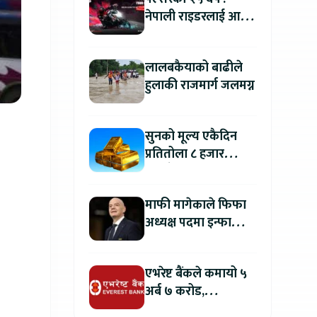
नेपाली राइडरलाई आफ्नै
कथा सुनाएर
मोटरसाइकल जित्ने
लालबकैयाको बाढीले
सुनौलो अवसर
हुलाकी राजमार्ग जलमग्न
सुनको मूल्य एकैदिन
प्रतितोला ८ हजार
रुपैयाँले बढ्यो, कतिमा
हुँदैछ कारोबार ?
माफी मागेकाले फिफा
अध्यक्ष पदमा इन्फान्टिनो
यथावत रहने
एभरेष्ट बैंकले कमायो ५
अर्ब ७ करोड,
वितरणयोग्य मुनाफामा