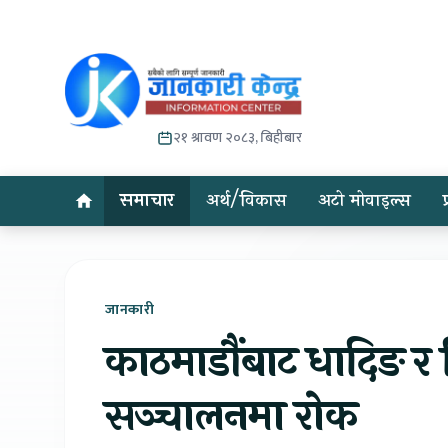
२१ श्रावण २०८३, बिहीबार
समाचार
अर्थ/विकास
अटो मोवाइल्स
जानकारी
काठमाडौंबाट धादिङ र 
सञ्चालनमा रोक