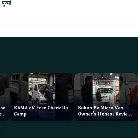
 पुग्यो
Van
KAMA eV Free Check Up
Sokon Ev Micro Van
zar
Camp
Owner's Honest Review
How is the service?