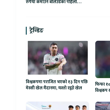
रुपैयाँ कमाउने बलिउडका पहिलो
खलनायक
ट्रेन्डिङ
विश्वकपमा पराजित भएको १३ दिन पछि
फिफा १००
मेस्सी खेल मैदानमा, यस्तो रह्यो खेल
विश्वकप ख