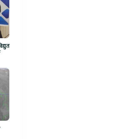
द्युत
े
?