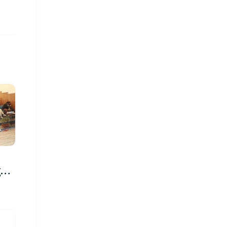
रु,
िमा