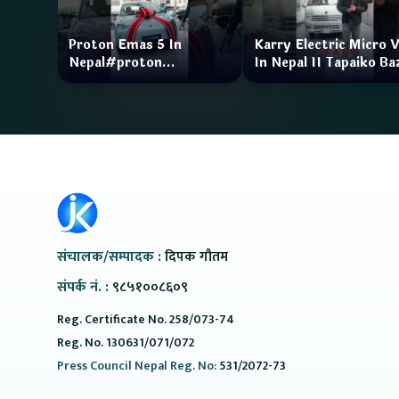
Proton Emas 5 In
Karry Electric Micro 
Nepal#proton
In Nepal II Tapaiko Ba
#protonemas5#protonnepal#evcarnepal
II Jankari Kendra
@ProtonNepal
संचालक/सम्पादक :
दिपक गौतम
संपर्क नं. :
९८५१००८६०९
Reg. Certificate No. 258/073-74
Reg. No. 130631/071/072
Press Council Nepal Reg. No:
531/2072-73