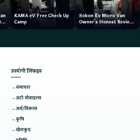
Van
KAMA eV Free Check Up
Sokon Ev Micro Van
zar
Camp
Owner's Honest Review
How is the service?
उपयोगी लिंकहरु
→
समाचार
→
अटो मोवाइल्स
→
अर्थ/विकास
→
कृषि
→
खेलकुद