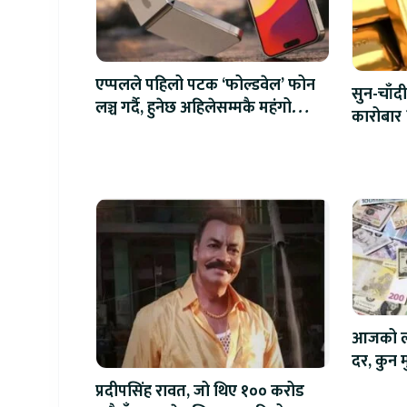
एप्पलले पहिलो पटक ‘फोल्डवेल’ फोन
सुन-चाँदी
लञ्च गर्दै, हुनेछ अहिलेसम्मकै महंगो
कारोबार 
आइफोन
आजको लाग
दर, कुन मु
प्रदीपसिंह रावत, जो थिए १०० करोड