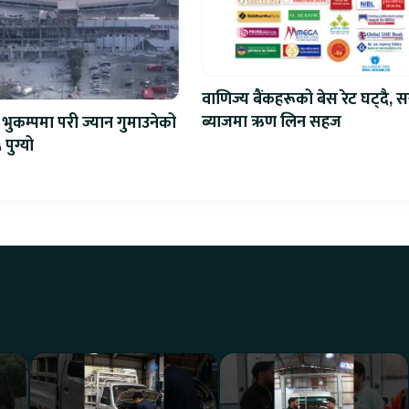
वाणिज्य बैंकहरूको बेस रेट घट्दै, स
ब्याजमा ऋण लिन सहज
भुकम्पमा परी ज्यान गुमाउनेको
 पुग्यो