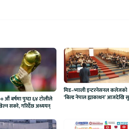
मिड–भ्याली इन्टरनेसनल कलेजको
‘बिल्ड नेपाल ह्याकाथन’ आजदेखि सु
 औं बर्षमा पुग्दा ६४ टोलीले
एआईदेखि रोबोटिक्ससम्मका प्रविध
ेल्न सक्ने, गरिदैँछ अध्ययन्
प्रतिस्पर्धा