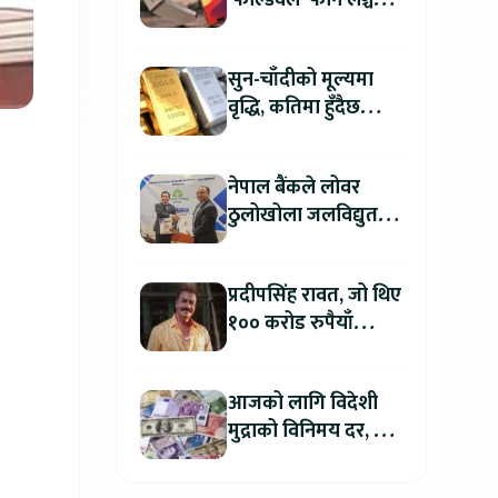
‘फोल्डवेल’ फोन लञ्च
गर्दै, हुनेछ अहिलेसम्मकै
महंगो आइफोन
सुन-चाँदीको मूल्यमा
वृद्धि, कतिमा हुँदैछ
कारोबार ?
नेपाल बैंकले लोवर
ठुलोखोला जलविद्युत
आयोजनाका लागि कर्जा
लगानी गर्ने
प्रदीपसिंह रावत, जो थिए
१०० करोड रुपैयाँ
कमाउने बलिउडका
पहिलो खलनायक
आजको लागि विदेशी
मुद्राको विनिमय दर, कुन
मुद्रा कतिमा हुँदैछ बिक्री
?