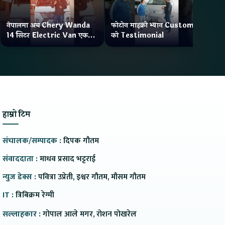
नेपालमा अब Chery Wanda
फोटोन माइक्रो भ्यान Customer
ने
14 सिटर Electric Van एक
को Testimonial
Wa
Charge मा दिन्छ 300KM
भ्य
Range
हाम्रो टिम
संचालक/सम्पादक :
दिपक गौतम
संवाददाता :
माधव प्रसाद भट्टराई
न्युज डेक्स :
पवित्रा उप्रेती, इश्वर गौतम, मौसम गौतम
IT :
त्रिबिक्रम रेग्मी
सल्लाहकार :
गोपाल आले मगर, रोशन पोखरेल