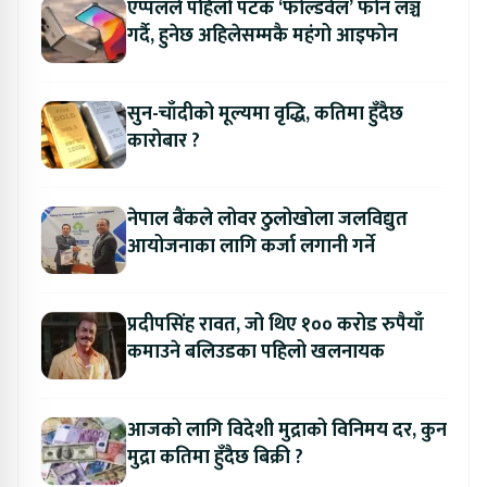
एप्पलले पहिलो पटक ‘फोल्डवेल’ फोन लञ्च
गर्दै, हुनेछ अहिलेसम्मकै महंगो आइफोन
सुन-चाँदीको मूल्यमा वृद्धि, कतिमा हुँदैछ
कारोबार ?
नेपाल बैंकले लोवर ठुलोखोला जलविद्युत
आयोजनाका लागि कर्जा लगानी गर्ने
प्रदीपसिंह रावत, जो थिए १०० करोड रुपैयाँ
कमाउने बलिउडका पहिलो खलनायक
आजको लागि विदेशी मुद्राको विनिमय दर, कुन
मुद्रा कतिमा हुँदैछ बिक्री ?