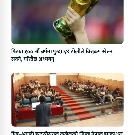
फिफा १०० औं बर्षमा पुग्दा ६४ टोलीले विश्वकप खेल्न
सक्ने, गरिदैँछ अध्ययन्
मिड–भ्याली इन्टरनेसनल कलेजको ‘बिल्ड नेपाल ह्याकाथन’