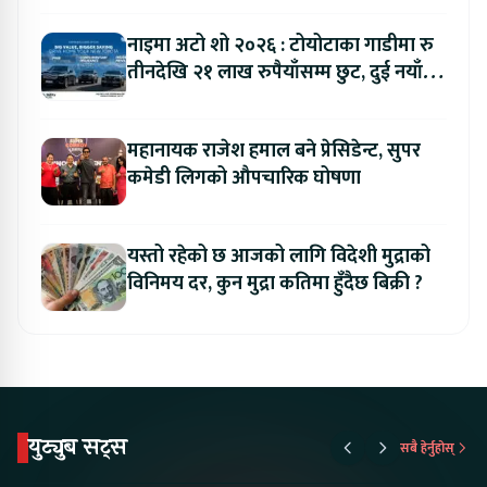
नाइमा अटो शो २०२६ : टोयोटाका गाडीमा रु
तीनदेखि २१ लाख रुपैयाँसम्म छुट, दुई नयाँ
मोडल सार्वजनिक हुँदै
महानायक राजेश हमाल बने प्रेसिडेन्ट, सुपर
कमेडी लिगको औपचारिक घोषणा
यस्तो रहेको छ आजको लागि विदेशी मुद्राको
विनिमय दर, कुन मुद्रा कतिमा हुँदैछ बिक्री ?
युट्युब सट्स
सबै हेर्नुहोस्
Something New is
Proton Emas 5 In
Karry Elec