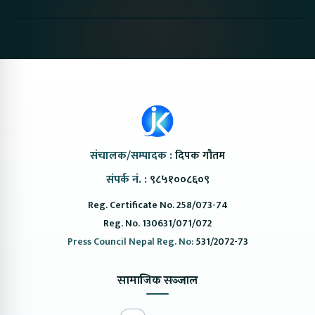
Coming to Nepal this
Nepal#proton
Van In Nep
NAIMA Mobility Expo
#protonemas5#protonnepal#evcarn
Bazar II J
2026 !Chery Q is
@ProtonNepal
Kendra
coming to Nepal
संचालक/सम्पादक :
दिपक गौतम
संपर्क नं. :
९८५१००८६०९
Reg. Certificate No. 258/073-74
Reg. No. 130631/071/072
Press Council Nepal Reg. No:
531/2072-73
सामाजिक सञ्जाल