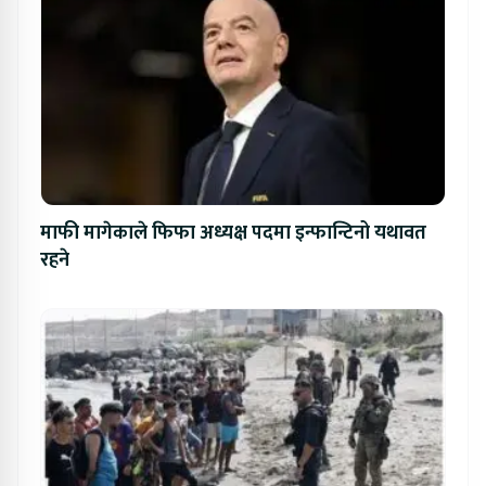
माफी मागेकाले फिफा अध्यक्ष पदमा इन्फान्टिनो यथावत
रहने