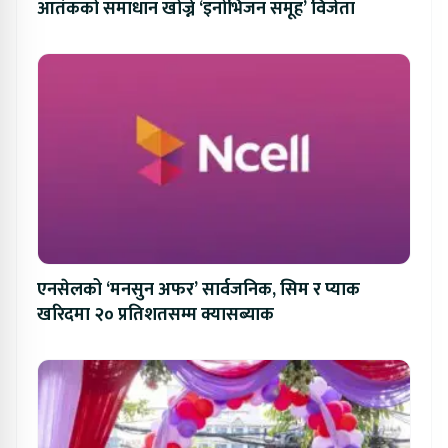
आतंकको समाधान खोज्ने ‘इनोभिजन समूह’ विजेता
एनसेलको ‘मनसुन अफर’ सार्वजनिक, सिम र प्याक
खरिदमा २० प्रतिशतसम्म क्यासब्याक