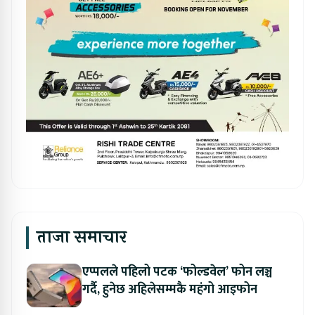
ताजा समाचार
एप्पलले पहिलो पटक ‘फोल्डवेल’ फोन लञ्च
गर्दै, हुनेछ अहिलेसम्मकै महंगो आइफोन