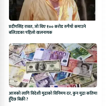
प्रदीपसिंह रावत, जो थिए १०० करोड रुपैयाँ कमाउने
बलिउडका पहिलो खलनायक
आजको लागि विदेशी मुद्राको विनिमय दर, कुन मुद्रा कतिमा
हुँदैछ बिक्री ?