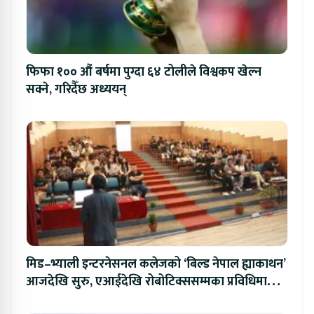
फिफा १०० औं बर्षमा पुग्दा ६४ टोलीले विश्वकप खेल्न
सक्ने, गरिदैँछ अध्ययन्
मिड–भ्याली इन्टरनेसनल कलेजको ‘बिल्ड नेपाल ह्याकाथन’
आजदेखि सुरु, एआईदेखि रोबोटिक्ससम्मका प्रविधिमा
प्रतिस्पर्धा