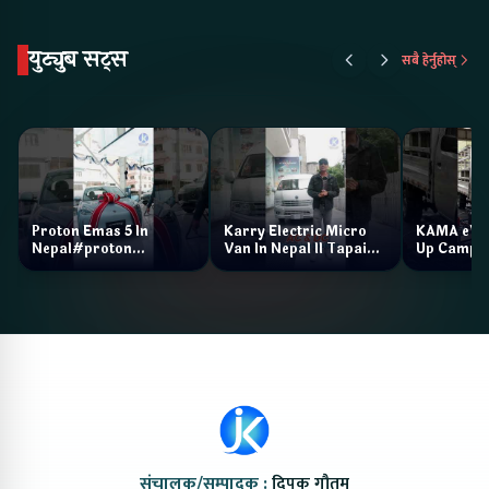
युट्युब सट्स
सबै हेर्नुहोस्
Proton Emas 5 In
Karry Electric Micro
KAMA eV F
Nepal#proton
Van In Nepal II Tapaiko
Up Camp
#protonemas5#protonnepal#evcarnepal
Bazar II Jankari
@ProtonNepal
Kendra
संचालक/सम्पादक :
दिपक गौतम