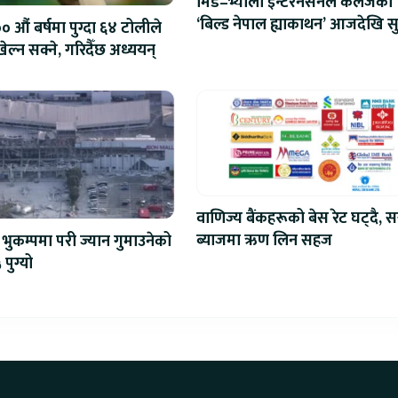
मिड–भ्याली इन्टरनेसनल कलेजको
‘बिल्ड नेपाल ह्याकाथन’ आजदेखि सु
 औं बर्षमा पुग्दा ६४ टोलीले
एआईदेखि रोबोटिक्ससम्मका प्रविध
ेल्न सक्ने, गरिदैँछ अध्ययन्
प्रतिस्पर्धा
वाणिज्य बैंकहरूको बेस रेट घट्दै, स
ब्याजमा ऋण लिन सहज
भुकम्पमा परी ज्यान गुमाउनेको
 पुग्यो