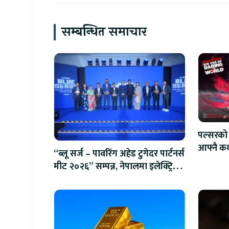
सम्बन्धित समाचार
पल्सरको 
आफ्नै कथ
“ब्लू सर्ज – पावरिंग अहेड टुगेदर पार्टनर्स
सुनौलो 
मीट २०२६” सम्पन्न, नेपालमा इलेक्ट्रिक
बाइक ल्याउने यामाहाको घोषणा