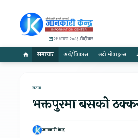
२१ श्रावण २०८३, बिहीबार
समाचार
अर्थ/विकास
अटो मोवाइल्स
घटना
भक्तपुरमा बसको ठक्करब
जानकारी केन्द्र