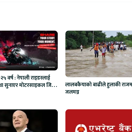
२५ वर्ष : नेपाली राइडरलाई
लालबकैयाको बाढीले हुलाकी राजमा
ा सुनाएर मोटरसाइकल जित्ने
जलमग्न
अवसर