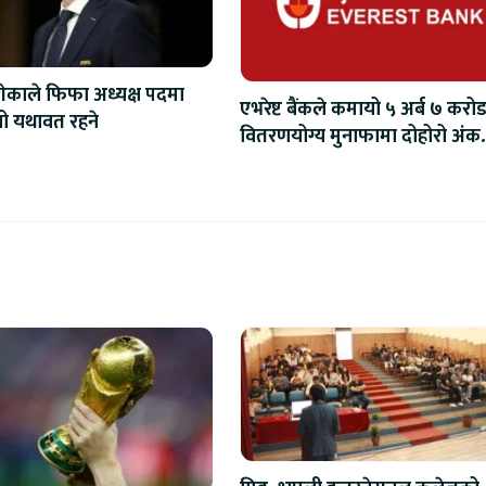
ेकाले फिफा अध्यक्ष पदमा
एभरेष्ट बैंकले कमायो ५ अर्ब ७ करोड
िनो यथावत रहने
वितरणयोग्य मुनाफामा दोहोरो अंक
वृद्धि