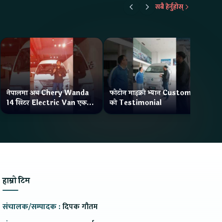
सबै हेर्नुहोस्
नेपालमा अब Chery Wanda
फोटोन माइक्रो भ्यान Customer
ने
14 सिटर Electric Van एक
को Testimonial
Wa
Charge मा दिन्छ 300KM
भ्य
Range
हाम्रो टिम
संचालक/सम्पादक :
दिपक गौतम