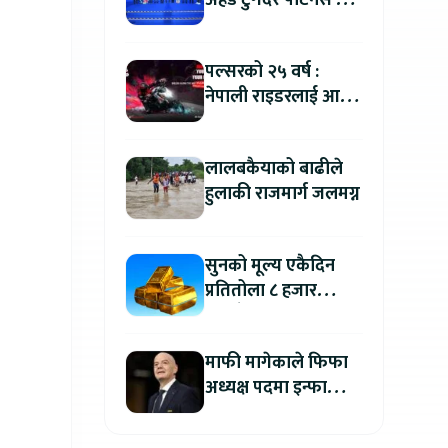
अहेड टुगेदर पार्टनर्स मीट
२०२६” सम्पन्न, नेपालमा
इलेक्ट्रिक बाइक ल्याउने
पल्सरको २५ वर्ष :
यामाहाको घोषणा
नेपाली राइडरलाई आफ्नै
कथा सुनाएर
मोटरसाइकल जित्ने
लालबकैयाको बाढीले
सुनौलो अवसर
हुलाकी राजमार्ग जलमग्न
सुनको मूल्य एकैदिन
प्रतितोला ८ हजार
रुपैयाँले बढ्यो, कतिमा
हुँदैछ कारोबार ?
माफी मागेकाले फिफा
अध्यक्ष पदमा इन्फान्टिनो
यथावत रहने